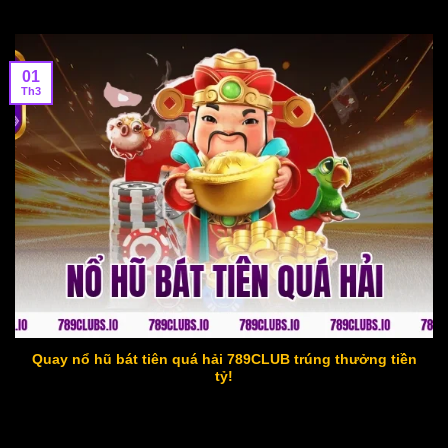
01
Th3
nổ hũ bát tiên quá hải
Quay nổ hũ bát tiên quá hải 789CLUB trúng thưởng tiền
tỷ!