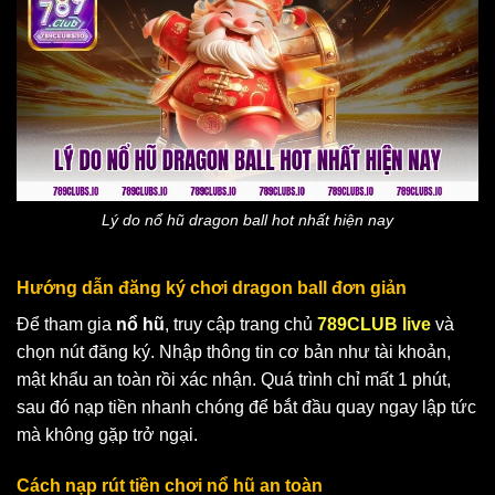
Lý do nổ hũ dragon ball hot nhất hiện nay
Hướng dẫn đăng ký chơi
dragon ball
đơn giản
Để tham gia
nổ hũ
, truy cập trang chủ
789CLUB live
và
chọn nút đăng ký. Nhập thông tin cơ bản như tài khoản,
mật khẩu an toàn rồi xác nhận. Quá trình chỉ mất 1 phút,
sau đó nạp tiền nhanh chóng để bắt đầu quay ngay lập tức
mà không gặp trở ngại.
Cách nạp rút tiền chơi
nổ hũ
an toàn