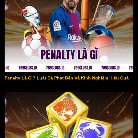
penalty là gì
Penalty Là Gì? Luật Đá Phạt Đền Và Kinh Nghiệm Hiệu Quả