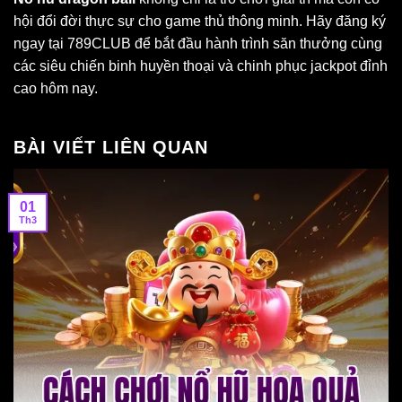
hội đổi đời thực sự cho game thủ thông minh. Hãy đăng ký
ngay tại 789CLUB để bắt đầu hành trình săn thưởng cùng
các siêu chiến binh huyền thoại và chinh phục jackpot đỉnh
cao hôm nay.
BÀI VIẾT LIÊN QUAN
01
Th3