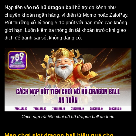
Nạp tiền vào
nổ hũ dragon ball
hỗ trợ đa kênh như
chuyển khoản ngân hàng, ví điện tử Momo hoặc ZaloPay.
Rút thưởng xử lý trong 5-10 phút với hạn mức cao không
giới hạn. Luôn kiểm tra thông tin tài khoản trước khi giao
dịch để tránh sai sót không đáng có.
Cách nạp rút tiền chơi nổ hũ dragon ball an toàn
Mẹo chơi slot
dragon ball
hiệu quả cho