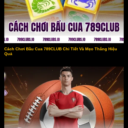
cách chơi bầu cua 789club
Cách Chơi Bầu Cua 789CLUB Chi Tiết Và Mẹo Thắng Hiệu
Quả