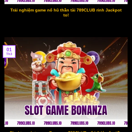
Trải nghiệm game nổ hũ thần tài 789CLUB rinh Jackpot
to!
01
Th3
slot game bonanza