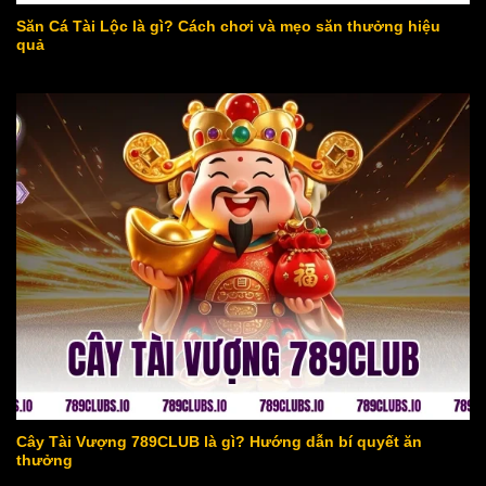
Săn Cá Tài Lộc là gì? Cách chơi và mẹo săn thưởng hiệu
quả
cây tài vượng 789club
Cây Tài Vượng 789CLUB là gì? Hướng dẫn bí quyết ăn
thưởng