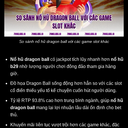
So sánh nổ hũ dragon ball với các game slot khác
Nổ hũ dragon ball
có jackpot tích lũy nhanh hơn
nổ hũ
b29
nhờ lượng người chơi đông đảo tham gia hàng
giờ.
Đồ họa Dragon Ball sống động hơn hẳn so với các slot
cổ điển thiếu yếu tố kể chuyện cuốn hút người dùng.
Tỷ lệ RTP 93.8% cao hơn trung bình ngành, giúp
nổ hũ
dragon ball
mang lại lợi nhuận lâu dài ổn định cho bet
thủ.
Khuyến mãi liên tục vượt trội hơn các game khác, đặc