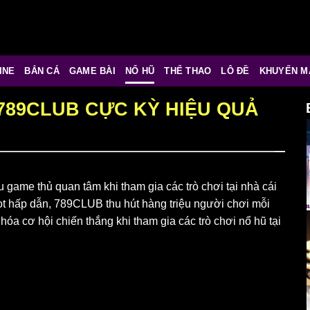
INE
BẮN CÁ
GAME BÀI
NỔ HŨ
THỂ THAO
LÔ ĐỀ
KHUYẾN M
 789CLUB CỰC KỲ HIỆU QUẢ
 game thủ quan tâm khi tham gia các trò chơi tại nhà cái
ot hấp dẫn, 789CLUB thu hút hàng triệu người chơi mỗi
hóa cơ hội chiến thắng khi tham gia các trò chơi nổ hũ tại