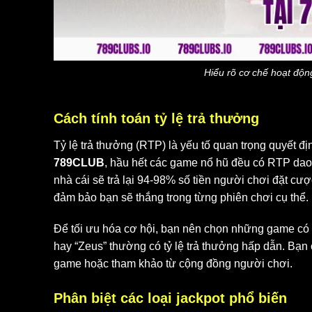
Hiểu rõ cơ chế hoạt độ
Cách tính toán tỷ lệ trả thưởng
Tỷ lệ trả thưởng (RTP) là yếu tố quan trọng quyết đ
789CLUB
, hầu hết các game nổ hũ đều có RTP dao
nhà cái sẽ trả lại 94-98% số tiền người chơi đặt cư
đảm bảo bạn sẽ thắng trong từng phiên chơi cụ thể.
Để tối ưu hóa cơ hội, bạn nên chọn những game có
hay “Zeus” thường có tỷ lệ trả thưởng hấp dẫn. Bạn 
game hoặc tham khảo từ cộng đồng người chơi.
Phân biệt các loại jackpot phổ biến