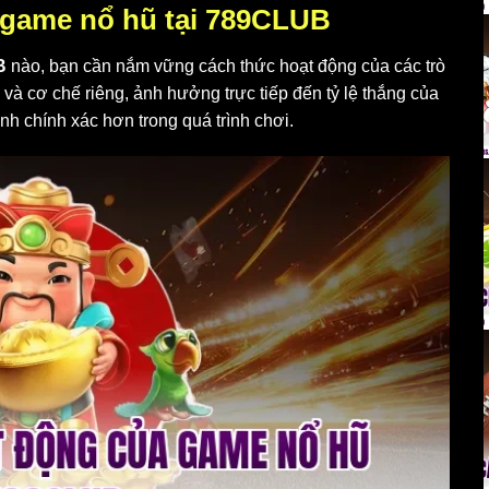
 game nổ hũ tại 789CLUB
B
nào, bạn cần nắm vững cách thức hoạt động của các trò
và cơ chế riêng, ảnh hưởng trực tiếp đến tỷ lệ thắng của
nh chính xác hơn trong quá trình chơi.