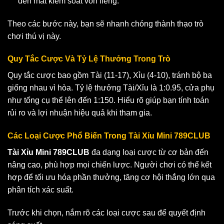
đến mất kiểm soát vốn liếng.
Theo các bước này, bạn sẽ nhanh chóng thành thạo trò
chơi thú vị này.
Quy Tắc Cược Và Tỷ Lệ Thưởng Trong Trò
Quy tắc cược bao gồm Tài (11-17), Xỉu (4-10), tránh bộ ba
giống nhau vì hòa. Tỷ lệ thưởng Tài/Xỉu là 1:0.95, cửa phụ
như tổng cụ thể lên đến 1:150. Hiểu rõ giúp bạn tính toán
rủi ro và lợi nhuận hiệu quả khi tham gia.
Các Loại Cược Phổ Biến Trong
Tài Xỉu Mini 789CLUB
Tài Xỉu Mini 789CLUB
đa dạng loại cược từ cơ bản đến
nâng cao, phù hợp mọi chiến lược. Người chơi có thể kết
hợp để tối ưu hóa phần thưởng, tăng cơ hội thắng lớn qua
phân tích xác suất.
Trước khi chọn, nắm rõ các loại cược sau để quyết định