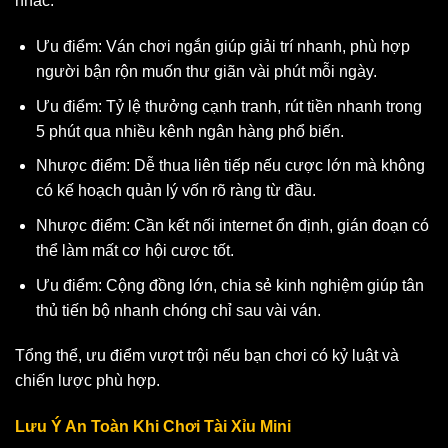
nhắc.
Ưu điểm: Ván chơi ngắn giúp giải trí nhanh, phù hợp
người bận rộn muốn thư giãn vài phút mỗi ngày.
Ưu điểm: Tỷ lệ thưởng cạnh tranh, rút tiền nhanh trong
5 phút qua nhiều kênh ngân hàng phổ biến.
Nhược điểm: Dễ thua liên tiếp nếu cược lớn mà không
có kế hoạch quản lý vốn rõ ràng từ đầu.
Nhược điểm: Cần kết nối internet ổn định, gián đoạn có
thể làm mất cơ hội cược tốt.
Ưu điểm: Cộng đồng lớn, chia sẻ kinh nghiệm giúp tân
thủ tiến bộ nhanh chóng chỉ sau vài ván.
Tổng thể, ưu điểm vượt trội nếu bạn chơi có kỷ luật và
chiến lược phù hợp.
Lưu Ý An Toàn Khi Chơi
Tài Xỉu Mini