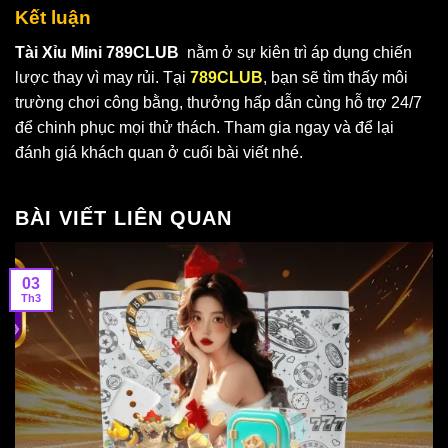
Kết luận
Tài Xỉu Mini 789CLUB
nằm ở sự kiên trì áp dụng chiến
lược thay vì may rủi. Tại
789CLUB
, bạn sẽ tìm thấy môi
trường chơi công bằng, thưởng hấp dẫn cùng hỗ trợ 24/7
để chinh phục mọi thử thách. Tham gia ngay và để lại
đánh giá khách quan ở cuối bài viết nhé.
BÀI VIẾT LIÊN QUAN
03
Th3