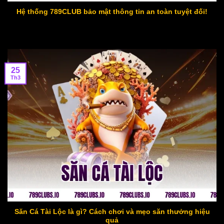
Hệ thống 789CLUB bảo mật thông tin an toàn tuyệt đối!
25
Th3
săn cá tài lộc
Săn Cá Tài Lộc là gì? Cách chơi và mẹo săn thưởng hiệu
quả