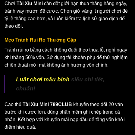
Chơi
Tài Xỉu Mini
cần đặt giới hạn thua thắng hàng ngày,
tránh vay mượn để cược. Chọn giờ vàng ít người chơi để
tỷ lệ thắng cao hơn, và luôn kiểm tra lịch sử giao dịch để
theo dõi.
Mẹo Tránh Rủi Ro Thường Gặp
Tránh rủi ro bằng cách không đuổi theo thua lỗ, nghỉ ngay
khi thắng 50% vốn. Sử dụng tài khoản phụ để thử nghiệm
chiến thuật mới mà không ảnh hưởng vốn chính.
Luật chơi mậu binh
siêu chi tiết,
chuẩn!
Cao thủ
Tài Xỉu Mini 789CLUB
khuyên theo dõi 20 ván
trước khi cược lớn, dùng phần mềm ghi chép trend cá
nhân. Kết hợp với khuyến mãi nạp đầu để tăng vốn khởi
điểm hiệu quả.