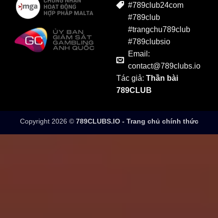
#789club24com
#789club
#trangchu789club
#789clubsio
Email:
contact@789clubs.io
Tác giả:
Thần bài
789CLUB
Copyright 2026 ©
789CLUBS.IO - Trang chủ chính thức