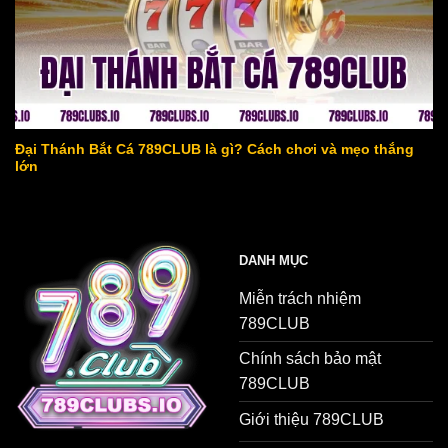
đại thánh bắt cá 789club
Đại Thánh Bắt Cá 789CLUB là gì? Cách chơi và mẹo thắng
lớn
DANH MỤC
Miễn trách nhiệm
789CLUB
Chính sách bảo mật
789CLUB
Giới thiệu 789CLUB