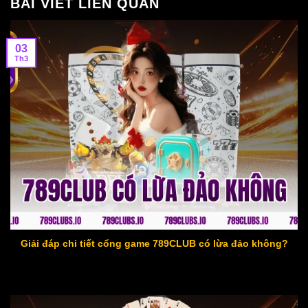
BÀI VIẾT LIÊN QUAN
03
Th3
789club có lừa đảo không
Giải đáp chi tiết cổng game 789CLUB có lừa đảo không?