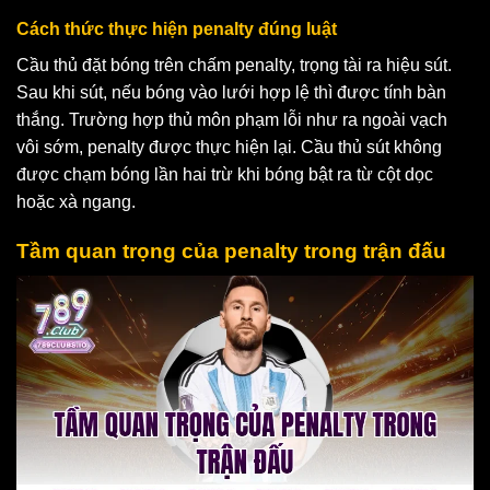
Cách thức thực hiện penalty đúng luật
Cầu thủ đặt bóng trên chấm penalty, trọng tài ra hiệu sút.
Sau khi sút, nếu bóng vào lưới hợp lệ thì được tính bàn
thắng. Trường hợp thủ môn phạm lỗi như ra ngoài vạch
vôi sớm, penalty được thực hiện lại. Cầu thủ sút không
được chạm bóng lần hai trừ khi bóng bật ra từ cột dọc
hoặc xà ngang.
Tầm quan trọng của penalty trong trận đấu