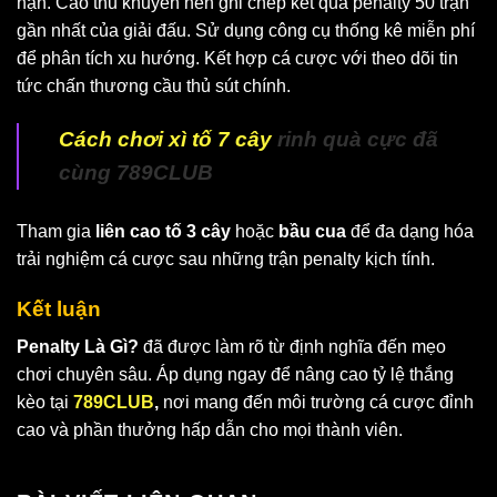
hạn. Cao thủ khuyên nên ghi chép kết quả penalty 50 trận
gần nhất của giải đấu. Sử dụng công cụ thống kê miễn phí
để phân tích xu hướng. Kết hợp cá cược với theo dõi tin
tức chấn thương cầu thủ sút chính.
Cách chơi xì tố 7 cây
rinh quà cực đã
cùng 789CLUB
Tham gia
liên cao tố 3 cây
hoặc
bầu cua
để đa dạng hóa
trải nghiệm cá cược sau những trận penalty kịch tính.
Kết luận
Penalty Là Gì?
đã được làm rõ từ định nghĩa đến mẹo
chơi chuyên sâu. Áp dụng ngay để nâng cao tỷ lệ thắng
kèo tại
789CLUB
,
nơi mang đến môi trường cá cược đỉnh
cao và phần thưởng hấp dẫn cho mọi thành viên.