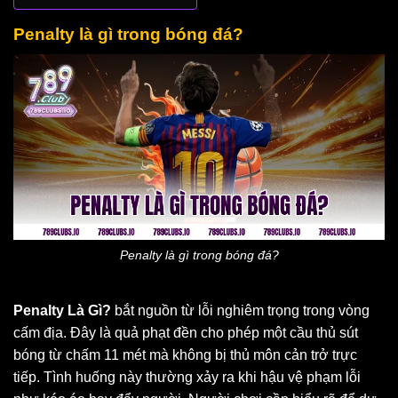
Penalty là gì trong bóng đá?
Penalty là gì trong bóng đá?
Penalty Là Gì?
bắt nguồn từ lỗi nghiêm trọng trong vòng
cấm địa. Đây là quả phạt đền cho phép một cầu thủ sút
bóng từ chấm 11 mét mà không bị thủ môn cản trở trực
tiếp. Tình huống này thường xảy ra khi hậu vệ phạm lỗi