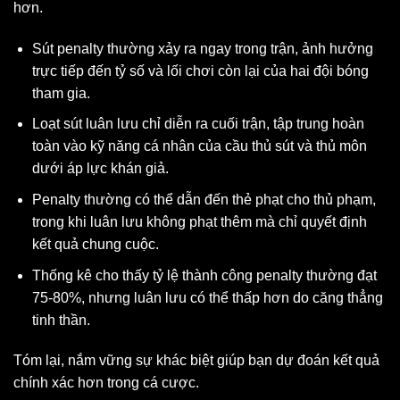
hơn.
Sút penalty thường xảy ra ngay trong trận, ảnh hưởng
trực tiếp đến tỷ số và lối chơi còn lại của hai đội bóng
tham gia.
Loạt sút luân lưu chỉ diễn ra cuối trận, tập trung hoàn
toàn vào kỹ năng cá nhân của cầu thủ sút và thủ môn
dưới áp lực khán giả.
Penalty thường có thể dẫn đến thẻ phạt cho thủ phạm,
trong khi luân lưu không phạt thêm mà chỉ quyết định
kết quả chung cuộc.
Thống kê cho thấy tỷ lệ thành công penalty thường đạt
75-80%, nhưng luân lưu có thể thấp hơn do căng thẳng
tinh thần.
Tóm lại, nắm vững sự khác biệt giúp bạn dự đoán kết quả
chính xác hơn trong cá cược.