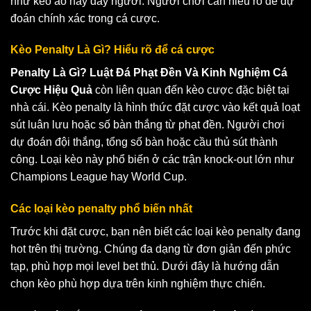
như kéo áo hay đẩy người. Người chơi cần hiểu rõ để dự
đoán chính xác trong cá cược.
Kèo Penalty Là Gì?
Hiểu rõ để cá cược
Penalty Là Gì? Luật Đá Phạt Đền Và Kinh Nghiệm Cá
Cược Hiệu Quả
còn liên quan đến kèo cược đặc biệt tại
nhà cái. Kèo penalty là hình thức đặt cược vào kết quả loạt
sút luân lưu hoặc số bàn thắng từ phạt đền. Người chơi
dự đoán đội thắng, tổng số bàn hoặc cầu thủ sút thành
công. Loại kèo này phổ biến ở các trận knock-out lớn như
Champions League hay World Cup.
Các loại kèo penalty phổ biến nhất
Trước khi đặt cược, bạn nên biết các loại kèo penalty đang
hot trên thị trường. Chúng đa dạng từ đơn giản đến phức
tạp, phù hợp mọi level bet thủ. Dưới đây là hướng dẫn
chọn kèo phù hợp dựa trên kinh nghiệm thực chiến.