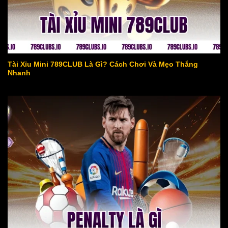
Tài Xỉu Mini 789CLUB
Tài Xỉu Mini 789CLUB Là Gì? Cách Chơi Và Mẹo Thắng
Nhanh