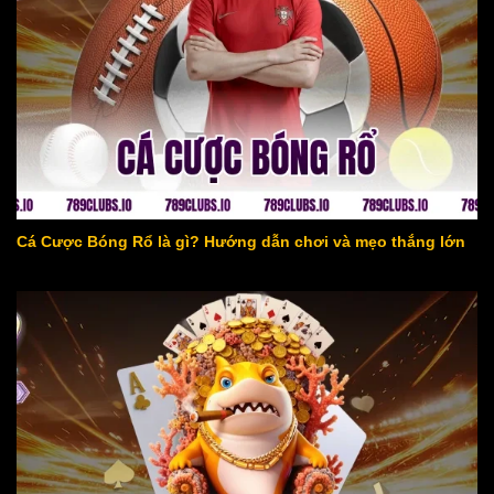
cá cược bóng rổ
Cá Cược Bóng Rổ là gì? Hướng dẫn chơi và mẹo thắng lớn