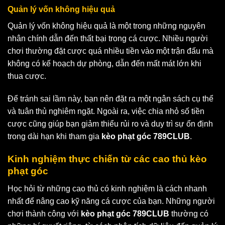
Quản lý vốn không hiệu quả
Quản lý vốn không hiệu quả là một trong những nguyên
nhân chính dẫn đến thất bại trong cá cược. Nhiều người
chơi thường đặt cược quá nhiều tiền vào một trận đấu mà
không có kế hoạch dự phòng, dẫn đến mất mát lớn khi
thua cược.
Để tránh sai lầm này, bạn nên đặt ra một ngân sách cụ thể
và tuân thủ nghiêm ngặt. Ngoài ra, việc chia nhỏ số tiền
cược cũng giúp bạn giảm thiểu rủi ro và duy trì sự ổn định
trong dài hạn khi tham gia
kèo phạt góc 789CLUB
.
Kinh nghiệm thực chiến từ các cao thủ kèo
phạt góc
Học hỏi từ những cao thủ có kinh nghiệm là cách nhanh
nhất để nâng cao kỹ năng cá cược của bạn. Những người
chơi thành công với
kèo phạt góc 789CLUB
thường có