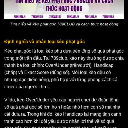
Tìm hiểu về kèo phạt góc 789CLUB và cách thức hoạt động
Định nghĩa và phân loại kèo phạt góc
Kèo phạt góc là loại kèo phụ dựa trên tổng số quả phạt góc
trong một trận đấu. Tại 789club, kèo này thường được chia
thành ba loại chính: Over/Under (trên/dưới), Handicap
(chấp) và Exact Score (đúng số). Mỗi loại kèo đều có
những đặc điểm riêng, phù hợp với từng phong cách cá
cược của người chơi.
Ví dụ, kèo Over/Under yêu cầu người chơi dự đoán tổng
số quả phạt góc sẽ lớn hơn hoặc nhỏ hơn con số mà nhà
cái đưa ra. Trong khi đó, kèo Handicap lại mang tính cạnh
tranh cao hơn khi đội yếu được nhận lợi thế về số quả