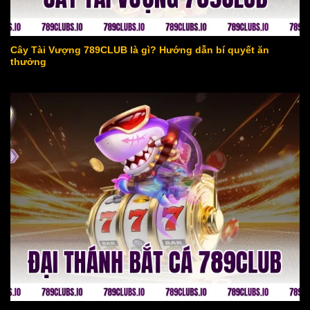
cây tài vượng 789club
Cây Tài Vượng 789CLUB là gì? Hướng dẫn bí quyết ăn
thưởng
đại thánh bắt cá 789club