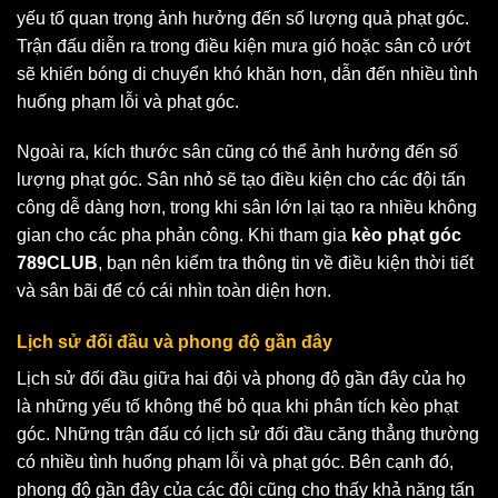
yếu tố quan trọng ảnh hưởng đến số lượng quả phạt góc.
Trận đấu diễn ra trong điều kiện mưa gió hoặc sân cỏ ướt
sẽ khiến bóng di chuyển khó khăn hơn, dẫn đến nhiều tình
huống phạm lỗi và phạt góc.
Ngoài ra, kích thước sân cũng có thể ảnh hưởng đến số
lượng phạt góc. Sân nhỏ sẽ tạo điều kiện cho các đội tấn
công dễ dàng hơn, trong khi sân lớn lại tạo ra nhiều không
gian cho các pha phản công. Khi tham gia
kèo phạt góc
789CLUB
, bạn nên kiểm tra thông tin về điều kiện thời tiết
và sân bãi để có cái nhìn toàn diện hơn.
Lịch sử đối đầu và phong độ gần đây
Lịch sử đối đầu giữa hai đội và phong độ gần đây của họ
là những yếu tố không thể bỏ qua khi phân tích kèo phạt
góc. Những trận đấu có lịch sử đối đầu căng thẳng thường
có nhiều tình huống phạm lỗi và phạt góc. Bên cạnh đó,
phong độ gần đây của các đội cũng cho thấy khả năng tấn