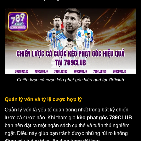
Chiến lược cá cược kèo phạt góc hiệu quả tại 789club
Quản lý vốn và tỷ lệ cược hợp lý
Quản lý vốn là yếu tố quan trọng nhất trong bất kỳ chiến
lược cá cược nào. Khi tham gia
kèo phạt góc 789CLUB
,
bạn nên đặt ra một ngân sách cụ thể và tuân thủ nghiêm
ngặt. Điều này giúp bạn tránh được những rủi ro không