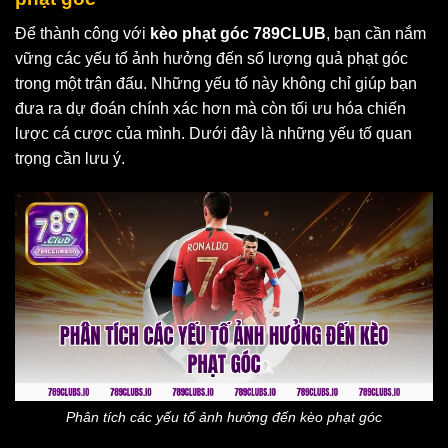
Để thành công với
kèo phạt góc 789CLUB
, bạn cần nắm
vững các yếu tố ảnh hưởng đến số lượng quả phạt góc
trong một trận đấu. Những yếu tố này không chỉ giúp bạn
đưa ra dự đoán chính xác hơn mà còn tối ưu hóa chiến
lược cá cược của mình. Dưới đây là những yếu tố quan
trọng cần lưu ý.
Phân tích các yếu tố ảnh hưởng đến kèo phạt góc