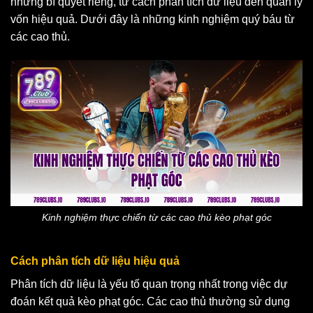
những bí quyết riêng, từ cách phân tích dữ liệu đến quản lý
vốn hiệu quả. Dưới đây là những kinh nghiệm quý báu từ
các cao thủ.
Kinh nghiệm thực chiến từ các cao thủ kèo phạt góc
Cách phân tích dữ liệu hiệu quả
Phân tích dữ liệu là yếu tố quan trọng nhất trong việc dự
đoán kết quả kèo phạt góc. Các cao thủ thường sử dụng