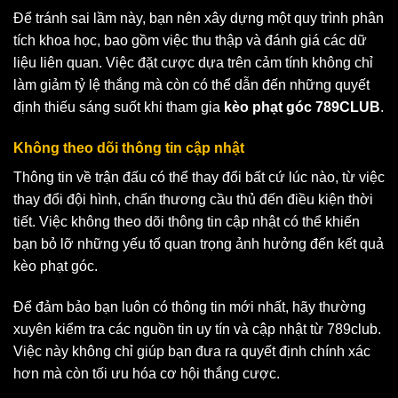
Để tránh sai lầm này, bạn nên xây dựng một quy trình phân
tích khoa học, bao gồm việc thu thập và đánh giá các dữ
liệu liên quan. Việc đặt cược dựa trên cảm tính không chỉ
làm giảm tỷ lệ thắng mà còn có thể dẫn đến những quyết
định thiếu sáng suốt khi tham gia
kèo phạt góc 789CLUB
.
Không theo dõi thông tin cập nhật
Thông tin về trận đấu có thể thay đổi bất cứ lúc nào, từ việc
thay đổi đội hình, chấn thương cầu thủ đến điều kiện thời
tiết. Việc không theo dõi thông tin cập nhật có thể khiến
bạn bỏ lỡ những yếu tố quan trọng ảnh hưởng đến kết quả
kèo phạt góc.
Để đảm bảo bạn luôn có thông tin mới nhất, hãy thường
xuyên kiểm tra các nguồn tin uy tín và cập nhật từ 789club.
Việc này không chỉ giúp bạn đưa ra quyết định chính xác
hơn mà còn tối ưu hóa cơ hội thắng cược.