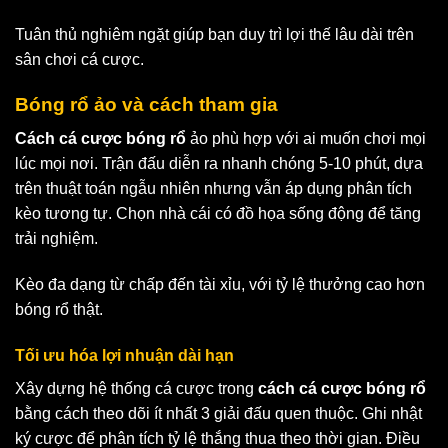
Tuân thủ nghiêm ngặt giúp bạn duy trì lợi thế lâu dài trên
sân chơi cá cược.
Bóng rổ ảo và cách tham gia
Cách cá cược bóng rổ
ảo phù hợp với ai muốn chơi mọi
lúc mọi nơi. Trận đấu diễn ra nhanh chóng 5-10 phút, dựa
trên thuật toán ngẫu nhiên nhưng vẫn áp dụng phân tích
kèo tương tự. Chọn nhà cái có đồ họa sống động để tăng
trải nghiệm.
Kèo đa dạng từ chấp đến tài xỉu, với tỷ lệ thưởng cao hơn
bóng rổ thật.
Tối ưu hóa lợi nhuận dài hạn
Xây dựng hệ thống cá cược trong
cách cá cược bóng rổ
bằng cách theo dõi ít nhất 3 giải đấu quen thuộc. Ghi nhật
ký cược để phân tích tỷ lệ thắng thua theo thời gian. Điều