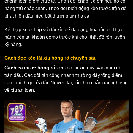
chênh lệch điểm thực tế. Chọn đội chấp ít điểm nếu họ có
hàng thủ chắc chắn. Theo dõi biến động kèo trước trận để
phát hiện dấu hiệu bất thường từ nhà cái.
Kết hợp kèo chấp với tài xỉu để đa dạng hóa rủi ro. Thực
hành trên tài khoản demo trước khi chơi thật để rèn luyện
kỹ năng.
Cách đọc kèo tài xỉu bóng rổ chuyên sâu
Cách cá cược bóng rổ
với kèo tài xỉu dựa vào nhịp độ
trận đấu. Các đội tấn công nhanh thường đẩy tổng điểm
cao, phù hợp cửa tài. Ngược lại, lối chơi chậm rãi nghiêng
về xỉu an toàn.