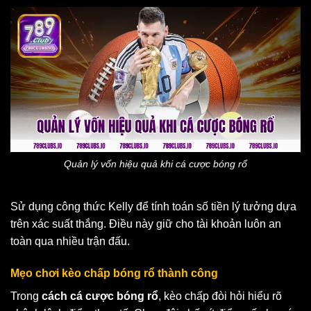
Quản lý vốn hiệu quả khi cá cược bóng rổ
Sử dụng công thức Kelly để tính toán số tiền lý tưởng dựa
trên xác suất thắng. Điều này giữ cho tài khoản luôn an
toàn qua nhiều trận đấu.
Mẹo chơi kèo chấp bóng rổ thành công
Trong
cách cá cược bóng rổ
, kèo chấp đòi hỏi hiểu rõ