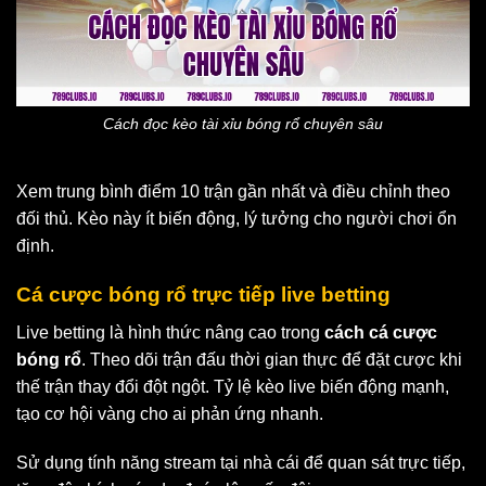
Cách đọc kèo tài xỉu bóng rổ chuyên sâu
Xem trung bình điểm 10 trận gần nhất và điều chỉnh theo
đối thủ. Kèo này ít biến động, lý tưởng cho người chơi ổn
định.
Cá cược bóng rổ trực tiếp live betting
Live betting là hình thức nâng cao trong
cách cá cược
bóng rổ
. Theo dõi trận đấu thời gian thực để đặt cược khi
thế trận thay đổi đột ngột. Tỷ lệ kèo live biến động mạnh,
tạo cơ hội vàng cho ai phản ứng nhanh.
Sử dụng tính năng stream tại nhà cái để quan sát trực tiếp,