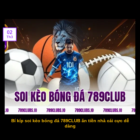
02
Th3
soi kèo bóng đá 789CLUB
Bí kíp soi kèo bóng đá 789CLUB ăn tiền nhà cái cực dễ
dàng