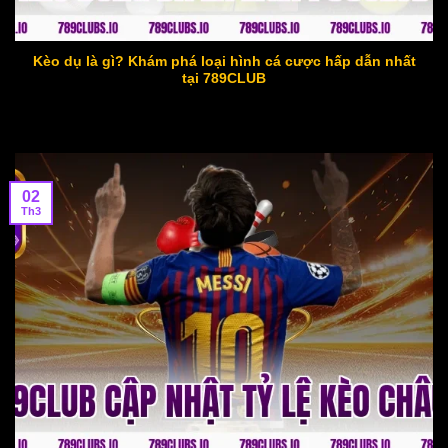
kèo bóng đá la liga 789CLUB
Kèo dụ là gì? Khám phá loại hình cá cược hấp dẫn nhất
tại 789CLUB
02
Th3
789CLUB cập nhật tỷ lệ kèo châu á