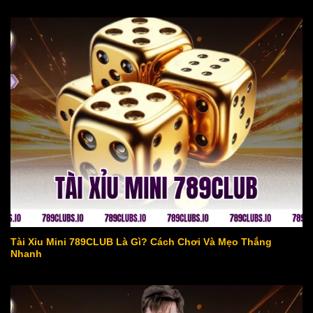
Tài Xỉu Mini 789CLUB
Tài Xỉu Mini 789CLUB Là Gì? Cách Chơi Và Mẹo Thắng
Nhanh