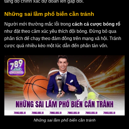
tăng độ chính xác dự đoán lên gấp đôi.
Những sai lầm phổ biến cần tránh
Người mới thường mắc lỗi trong
cách cá cược bóng rổ
như đặt theo cảm xúc yêu thích đội bóng. Đừng bỏ qua
phân tích để chạy theo đám đông trên mạng xã hội. Tránh
cược quá nhiều kèo một lúc dẫn đến phân tán vốn.
Những sai lầm phổ biến cần tránh