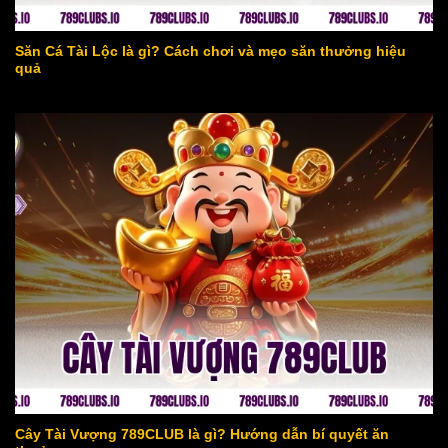
Săn Cá Tài Lộc là gì? Cách chơi và mẹo săn thưởng hiệu
quả
cây tài vượng 789club
Cây Tài Vượng 789CLUB là gì? Hướng dẫn bí quyết ăn