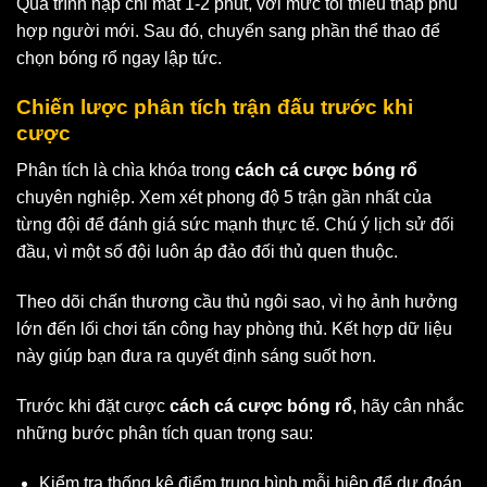
Quá trình nạp chỉ mất 1-2 phút, với mức tối thiểu thấp phù
hợp người mới. Sau đó, chuyển sang phần thể thao để
chọn bóng rổ ngay lập tức.
Chiến lược phân tích trận đấu trước khi
cược
Phân tích là chìa khóa trong
cách cá cược bóng rổ
chuyên nghiệp. Xem xét phong độ 5 trận gần nhất của
từng đội để đánh giá sức mạnh thực tế. Chú ý lịch sử đối
đầu, vì một số đội luôn áp đảo đối thủ quen thuộc.
Theo dõi chấn thương cầu thủ ngôi sao, vì họ ảnh hưởng
lớn đến lối chơi tấn công hay phòng thủ. Kết hợp dữ liệu
này giúp bạn đưa ra quyết định sáng suốt hơn.
Trước khi đặt cược
cách cá cược bóng rổ
, hãy cân nhắc
những bước phân tích quan trọng sau:
Kiểm tra thống kê điểm trung bình mỗi hiệp để dự đoán