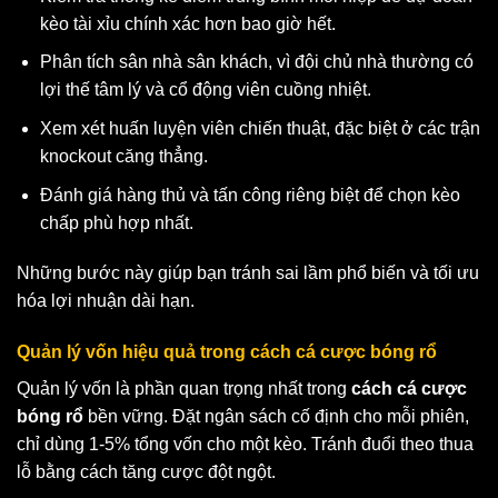
kèo tài xỉu chính xác hơn bao giờ hết.
Phân tích sân nhà sân khách, vì đội chủ nhà thường có
lợi thế tâm lý và cổ động viên cuồng nhiệt.
Xem xét huấn luyện viên chiến thuật, đặc biệt ở các trận
knockout căng thẳng.
Đánh giá hàng thủ và tấn công riêng biệt để chọn kèo
chấp phù hợp nhất.
Những bước này giúp bạn tránh sai lầm phổ biến và tối ưu
hóa lợi nhuận dài hạn.
Quản lý vốn hiệu quả trong
cách cá cược bóng rổ
Quản lý vốn là phần quan trọng nhất trong
cách cá cược
bóng rổ
bền vững. Đặt ngân sách cố định cho mỗi phiên,
chỉ dùng 1-5% tổng vốn cho một kèo. Tránh đuổi theo thua
lỗ bằng cách tăng cược đột ngột.