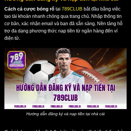
Cách cá cược bóng rổ
tại
789CLUB
bắt đầu bằng việc
tạo tài khoản nhanh chóng qua trang chủ. Nhập thông tin
cơ bản, xác nhận email và bạn đã sẵn sàng. Nền tảng hỗ
trợ đa dạng phương thức nạp tiền từ ngân hàng đến ví
điện tử.
Hướng dẫn đăng ký và nạp tiền tại nhà cái