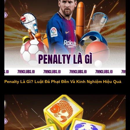
penalty là gì
Penalty Là Gì? Luật Đá Phạt Đền Và Kinh Nghiệm Hiệu Quả