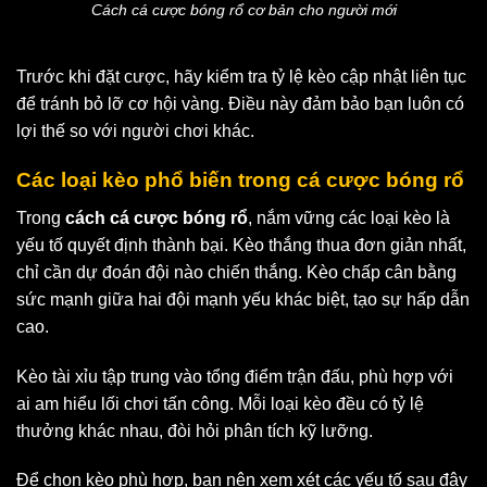
Cách cá cược bóng rổ cơ bản cho người mới
Trước khi đặt cược, hãy kiểm tra tỷ lệ kèo cập nhật liên tục
để tránh bỏ lỡ cơ hội vàng. Điều này đảm bảo bạn luôn có
lợi thế so với người chơi khác.
Các loại kèo phổ biến trong cá cược bóng rổ
Trong
cách cá cược bóng rổ
, nắm vững các loại kèo là
yếu tố quyết định thành bại. Kèo thắng thua đơn giản nhất,
chỉ cần dự đoán đội nào chiến thắng. Kèo chấp cân bằng
sức mạnh giữa hai đội mạnh yếu khác biệt, tạo sự hấp dẫn
cao.
Kèo tài xỉu tập trung vào tổng điểm trận đấu, phù hợp với
ai am hiểu lối chơi tấn công. Mỗi loại kèo đều có tỷ lệ
thưởng khác nhau, đòi hỏi phân tích kỹ lưỡng.
Để chọn kèo phù hợp, bạn nên xem xét các yếu tố sau đây