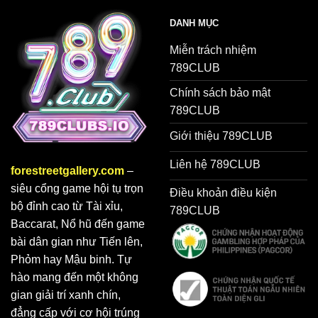
DANH MỤC
Miễn trách nhiệm
789CLUB
Chính sách bảo mật
789CLUB
Giới thiệu 789CLUB
Liên hệ 789CLUB
forestreetgallery.com
–
siêu cổng game hội tụ trọn
Điều khoản điều kiện
bộ đỉnh cao từ Tài xỉu,
789CLUB
Baccarat, Nổ hũ đến game
bài dân gian như Tiến lên,
Phỏm hay Mậu binh. Tự
hào mang đến một không
gian giải trí xanh chín,
đẳng cấp với cơ hội trúng