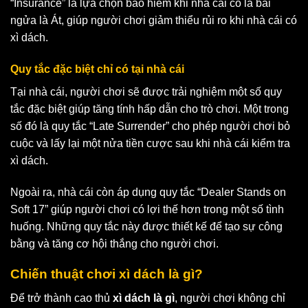
“Insurance” là lựa chọn bảo hiểm khi nhà cái có lá bài
ngửa là Át, giúp người chơi giảm thiểu rủi ro khi nhà cái có
xì dách.
Quy tắc đặc biệt chỉ có tại nhà cái
Tại nhà cái, người chơi sẽ được trải nghiệm một số quy
tắc đặc biệt giúp tăng tính hấp dẫn cho trò chơi. Một trong
số đó là quy tắc “Late Surrender” cho phép người chơi bỏ
cuộc và lấy lại một nửa tiền cược sau khi nhà cái kiểm tra
xì dách.
Ngoài ra, nhà cái còn áp dụng quy tắc “Dealer Stands on
Soft 17” giúp người chơi có lợi thế hơn trong một số tình
huống. Những quy tắc này được thiết kế để tạo sự công
bằng và tăng cơ hội thắng cho người chơi.
Chiến thuật chơi xì dách là gì?
Để trở thành cao thủ
xì dách là gì
, người chơi không chỉ