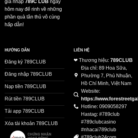
gia nhập
789C LUB
ngay
hôm nay để rinh về những
phần quà tân thủ vô cùng
hấp dẫn!
HƯỚNG DẪN
LIÊN HỆ
❤ Thương hiệu:
789CLUB
Đăng ký 789CLUB
Địa chỉ: 89 Hoa Sữa,
Đăng nhập 789CLUB
Phường 7, Phú Nhuận,
Hồ Chí Minh, Việt Nam
Nạp tiền 789CLUB
Website:
Rút tiền 789CLUB
https://www.forestreetga
Hotline:
0909058297
Tải app 789CLUB
Hastag: #789club
#789clubcasino
Xóa tài khoản 789CLUB
#nhacai789club
#789club24com