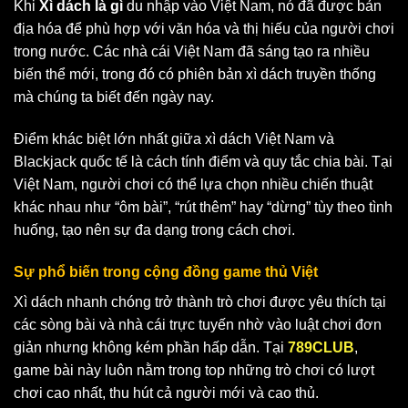
Khi
Xì dách là gì
du nhập vào Việt Nam, nó đã được bản
địa hóa để phù hợp với văn hóa và thị hiếu của người chơi
trong nước. Các nhà cái Việt Nam đã sáng tạo ra nhiều
biến thể mới, trong đó có phiên bản xì dách truyền thống
mà chúng ta biết đến ngày nay.
Điểm khác biệt lớn nhất giữa xì dách Việt Nam và
Blackjack quốc tế là cách tính điểm và quy tắc chia bài. Tại
Việt Nam, người chơi có thể lựa chọn nhiều chiến thuật
khác nhau như “ôm bài”, “rút thêm” hay “dừng” tùy theo tình
huống, tạo nên sự đa dạng trong cách chơi.
Sự phổ biến trong cộng đồng game thủ Việt
Xì dách nhanh chóng trở thành trò chơi được yêu thích tại
các sòng bài và nhà cái trực tuyến nhờ vào luật chơi đơn
giản nhưng không kém phần hấp dẫn. Tại
789CLUB
,
game bài này luôn nằm trong top những trò chơi có lượt
chơi cao nhất, thu hút cả người mới và cao thủ.