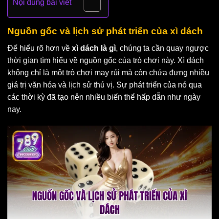
Nội dung bài viết
Nguồn gốc và lịch sử phát triển của xì dách
Để hiểu rõ hơn về
xì dách là gì
, chúng ta cần quay ngược
thời gian tìm hiểu về nguồn gốc của trò chơi này. Xì dách
không chỉ là một trò chơi may rủi mà còn chứa đựng nhiều
giá trị văn hóa và lịch sử thú vị. Sự phát triển của nó qua
các thời kỳ đã tạo nên nhiều biến thể hấp dẫn như ngày
nay.