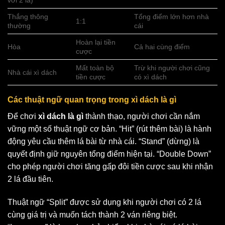
với 2 lá)
Thắng thông
Tổng điểm lớn hơn nhà
1:1
thường
cái
Hoàn lại tiền
Hòa
Cả hai cùng điểm
cược
Mất toàn bộ
Trừ khi người chơi cũng
Nhà cái xì dách
tiền cược
có xì dách
Các thuật ngữ quan trọng trong xì dách là gì
Để chơi
xì dách là gì
thành thạo, người chơi cần nắm
vững một số thuật ngữ cơ bản. “Hit” (rút thêm bài) là hành
động yêu cầu thêm lá bài từ nhà cái. “Stand” (dừng) là
quyết định giữ nguyên tổng điểm hiện tại. “Double Down”
cho phép người chơi tăng gấp đôi tiền cược sau khi nhận
2 lá đầu tiên.
Thuật ngữ “Split” được sử dụng khi người chơi có 2 lá
cùng giá trị và muốn tách thành 2 ván riêng biệt.