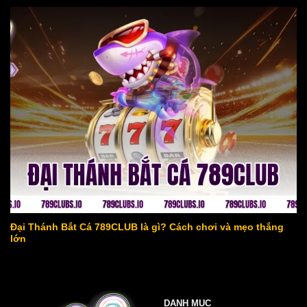
đại thánh bắt cá 789club
Đại Thánh Bắt Cá 789CLUB là gì? Cách chơi và mẹo thắng
lớn
DANH MỤC