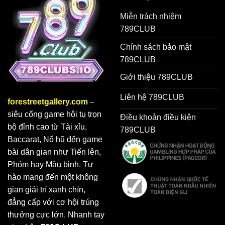
Miễn trách nhiệm
789CLUB
Chính sách bảo mật
789CLUB
Giới thiệu 789CLUB
Liên hệ 789CLUB
forestreetgallery.com
–
siêu cổng game hội tụ trọn
Điều khoản điều kiện
bộ đỉnh cao từ Tài xỉu,
789CLUB
Baccarat, Nổ hũ đến game
bài dân gian như Tiến lên,
Phỏm hay Mậu binh. Tự
hào mang đến một không
gian giải trí xanh chín,
đẳng cấp với cơ hội trúng
thưởng cực lớn. Nhanh tay