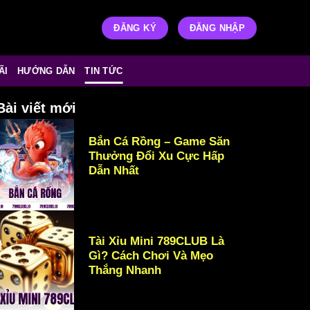
ĐĂNG KÝ
ĐĂNG NHẬP
ÃI
HƯỚNG DẪN
TIN TỨC
Bài viết mới
Bắn Cá Rồng – Game Săn
Thưởng Đổi Xu Cực Hấp
Dẫn Nhất
bắn cá rồng
Tài Xỉu Mini 789CLUB Là
Gì? Cách Chơi Và Mẹo
Thắng Nhanh
Tài Xỉu Mini
789CLUB