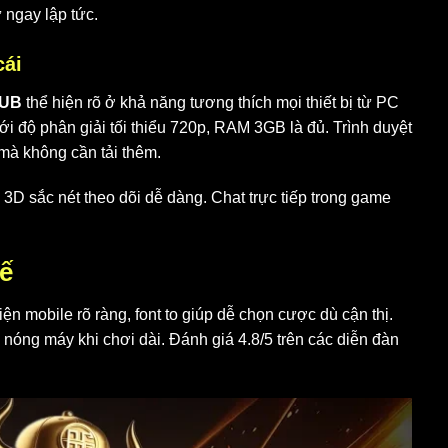
 ngay lập tức.
cái
LUB
thể hiện rõ ở khả năng tương thích mọi thiết bị từ PC
i độ phân giải tối thiểu 720p, RAM 3GB là đủ. Trình duyệt
mà không cần tải thêm.
h 3D sắc nét theo dõi dễ dàng. Chat trực tiếp trong game
tế
ện mobile rõ ràng, font to giúp dễ chọn cược dù cận thị.
nóng máy khi chơi dài. Đánh giá 4.8/5 trên các diễn đàn