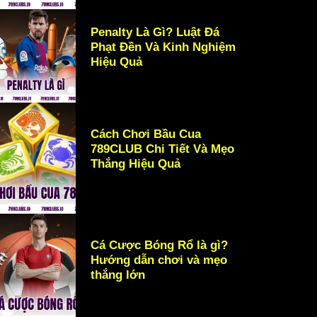
Penalty Là Gì? Luật Đá
Phạt Đền Và Kinh Nghiệm
Hiệu Quả
penalty là gì
Cách Chơi Bầu Cua
789CLUB Chi Tiết Và Mẹo
Thắng Hiệu Quả
cách chơi bầu
cua 789club
Cá Cược Bóng Rổ là gì?
Hướng dẫn chơi và mẹo
thắng lớn
cá cược bóng
rổ