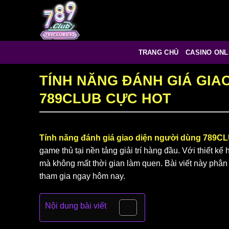
Bỏ
qua
nội
dung
TRANG CHỦ
CASINO ONL
TÍNH NĂNG ĐÁNH GIÁ GIA
789CLUB CỰC HOT
Tính năng đánh giá giao diện người dùng 789C
game thủ tại nền tảng giải trí hàng đầu. Với thiết k
mà không mất thời gian làm quen. Bài viết này phân tí
tham gia ngay hôm nay.
Nội dung bài viết