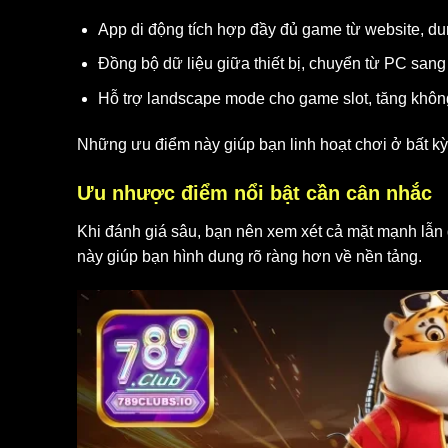
App di động tích hợp đầy đủ game từ website, du
Đồng bộ dữ liệu giữa thiết bị, chuyển từ PC san
Hỗ trợ landscape mode cho game slot, tăng không
Những ưu điểm này giúp bạn linh hoạt chơi ở bất kỳ 
Ưu nhược điểm nổi bật cần cân nhắc
Khi đánh giá sâu, bạn nên xem xét cả mặt mạnh lẫn 
này giúp bạn hình dung rõ ràng hơn về nền tảng.