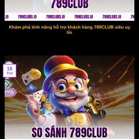
tính năng hỗ trợ khách hàng 789club
Khám phá tính năng hỗ trợ khách hàng 789CLUB siêu uy
tín
16
Th3