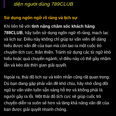
diện người dùng 789CLUB
Sử dụng ngôn ngữ rõ ràng và lịch sự
Khi liên hệ với
tính năng chăm sóc khách hàng
789CLUB
, hãy luôn sử dụng ngôn ngữ rõ ràng, mạch lạc
và lịch sự. Điều này không chỉ giúp tư vấn viên dễ dàng
hiểu được vấn đề của bạn mà còn tạo ra một cuộc trò
chuyện tích cực, thân thiện. Tránh sử dụng các từ ngữ khó
hiểu hoặc quá chuyên ngành, vì điều này có thể gây nhầm
lẫn và kéo dài thời gian giải quyết.
Ngoài ra, thái độ lịch sự và kiên nhẫn cũng rất quan trọng.
Dù bạn đang gặp phải vấn đề khó chịu, hãy nhớ rằng đội
ngũ tư vấn viên luôn sẵn sàng hỗ trợ và không phải là
người gây ra lỗi. Một thái độ tích cực sẽ giúp cuộc trò
chuyện diễn ra suôn sẻ hơn và tăng khả năng vấn đề của
bạn được giải quyết nhanh chóng.