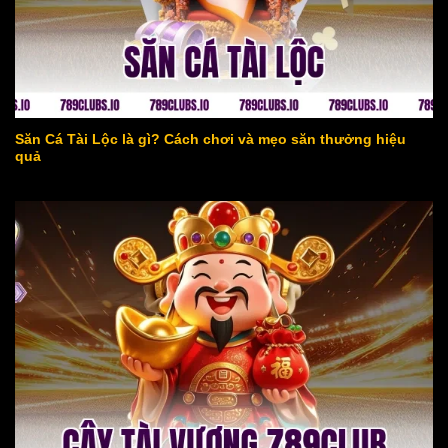
săn cá tài lộc
Săn Cá Tài Lộc là gì? Cách chơi và mẹo săn thưởng hiệu
quả