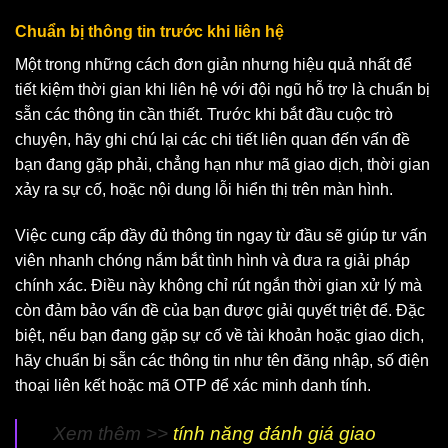
Chuẩn bị thông tin trước khi liên hệ
Một trong những cách đơn giản nhưng hiệu quả nhất để
tiết kiệm thời gian khi liên hệ với đội ngũ hỗ trợ là chuẩn bị
sẵn các thông tin cần thiết. Trước khi bắt đầu cuộc trò
chuyện, hãy ghi chú lại các chi tiết liên quan đến vấn đề
bạn đang gặp phải, chẳng hạn như mã giao dịch, thời gian
xảy ra sự cố, hoặc nội dung lỗi hiển thị trên màn hình.
Việc cung cấp đầy đủ thông tin ngay từ đầu sẽ giúp tư vấn
viên nhanh chóng nắm bắt tình hình và đưa ra giải pháp
chính xác. Điều này không chỉ rút ngắn thời gian xử lý mà
còn đảm bảo vấn đề của bạn được giải quyết triệt để. Đặc
biệt, nếu bạn đang gặp sự cố về tài khoản hoặc giao dịch,
hãy chuẩn bị sẵn các thông tin như tên đăng nhập, số điện
thoại liên kết hoặc mã OTP để xác minh danh tính.
Xem thêm >>
tính năng đánh giá giao