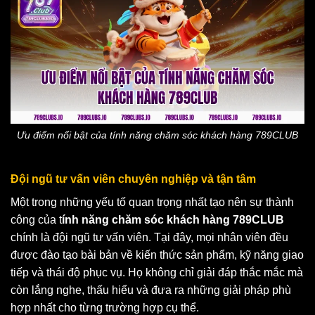
Ưu điểm nổi bật của tính năng chăm sóc khách hàng 789CLUB
Đội ngũ tư vấn viên chuyên nghiệp và tận tâm
Một trong những yếu tố quan trọng nhất tạo nên sự thành
công của t
ính năng chăm sóc khách hàng 789CLUB
chính là đội ngũ tư vấn viên. Tại đây, mọi nhân viên đều
được đào tạo bài bản về kiến thức sản phẩm, kỹ năng giao
tiếp và thái độ phục vụ. Họ không chỉ giải đáp thắc mắc mà
còn lắng nghe, thấu hiểu và đưa ra những giải pháp phù
hợp nhất cho từng trường hợp cụ thể.