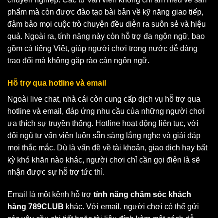
phẩm mà còn được đào tạo bài bản về kỹ năng giao tiếp,
đảm bảo mọi cuộc trò chuyện đều diễn ra suôn sẻ và hiệu
quả. Ngoài ra, tính năng này còn hỗ trợ đa ngôn ngữ, bao
gồm cả tiếng Việt, giúp người chơi trong nước dễ dàng
trao đổi mà không gặp rào cản ngôn ngữ.
Hỗ trợ qua hotline và email
Ngoài live chat, nhà cái còn cung cấp dịch vụ hỗ trợ qua
hotline và email, đáp ứng nhu cầu của những người chơi
ưa thích sự truyền thống. Hotline hoạt động liên tục, với
đội ngũ tư vấn viên luôn sẵn sàng lắng nghe và giải đáp
mọi thắc mắc. Dù là vấn đề về tài khoản, giao dịch hay bất
kỳ khó khăn nào khác, người chơi chỉ cần gọi điện là sẽ
nhận được sự hỗ trợ tức thì.
Email là một kênh hỗ trợ
tính năng chăm sóc khách
hàng 789CLUB
khác. Với email, người chơi có thể gửi