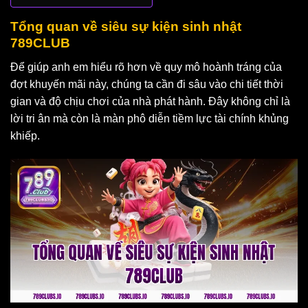
Tổng quan về siêu sự kiện sinh nhật
789CLUB
Để giúp anh em hiểu rõ hơn về quy mô hoành tráng của
đợt khuyến mãi này, chúng ta cần đi sâu vào chi tiết thời
gian và độ chịu chơi của nhà phát hành. Đây không chỉ là
lời tri ân mà còn là màn phô diễn tiềm lực tài chính khủng
khiếp.