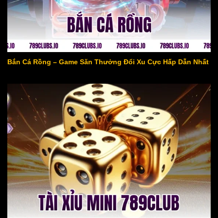
bắn cá rồng
Bắn Cá Rồng – Game Săn Thưởng Đổi Xu Cực Hấp Dẫn Nhất
Tài Xỉu Mini 789CLUB