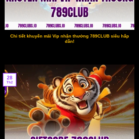
khuyến mãi vip nhận thưởng 789CLUB
Chi tiết khuyến mãi Vip nhận thưởng 789CLUB siêu hấp
dẫn!
28
Th2