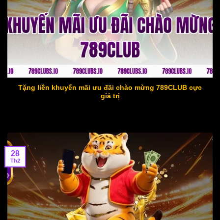
khuyến mãi ưu đãi chào mừng 789CLUB
Tặng liền khuyến mãi ưu đãi chào mừng 789CLUB cực
giá trị
28
Th2