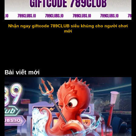
giftcode 789CLUB
Nhận ngay giftcode 789CLUB siêu khủng cho người chơi
mới
Bài viết mới