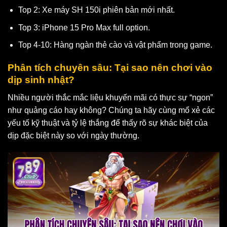
Top 2: Xe máy SH 150i phiên bản mới nhất.
Top 3: iPhone 15 Pro Max full option.
Top 4-10: Hàng ngàn thẻ cào và vật phẩm trong game.
Phân tích chuyên sâu: Tại sao nên chơi vào
dịp sinh nhật?
Nhiều người thắc mắc liệu khuyến mãi có thực sự “ngon”
như quảng cáo hay không? Chúng ta hãy cùng mổ xẻ các
yếu tố kỹ thuật và tỷ lệ thắng để thấy rõ sự khác biệt của
dịp đặc biệt này so với ngày thường.