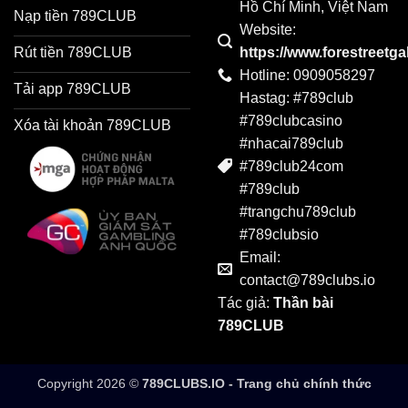
Hồ Chí Minh, Việt Nam
Nạp tiền 789CLUB
Website:
Rút tiền 789CLUB
https://www.forestreetga
Hotline:
0909058297
Tải app 789CLUB
Hastag: #789club
#789clubcasino
Xóa tài khoản 789CLUB
#nhacai789club
#789club24com
#789club
#trangchu789club
#789clubsio
Email:
contact@789clubs.io
Tác giả:
Thần bài
789CLUB
Copyright 2026 ©
789CLUBS.IO - Trang chủ chính thức