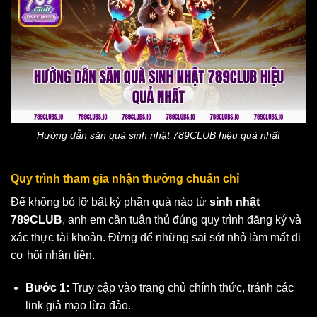
Hướng dẫn săn quà sinh nhật 789CLUB hiệu quả nhất
Quy trình tham gia nhận thưởng chuẩn chỉ
Để không bỏ lỡ bất kỳ phần quà nào từ
sinh nhật
789CLUB
, anh em cần tuân thủ đúng quy trình đăng ký và
xác thực tài khoản. Đừng để những sai sót nhỏ làm mất đi
cơ hội nhận tiền.
Bước 1:
Truy cập vào trang chủ chính thức, tránh các
link giả mạo lừa đảo.