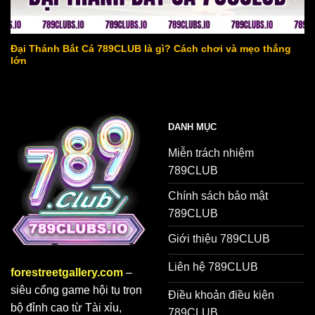
đại thánh bắt cá 789club
Đại Thánh Bắt Cá 789CLUB là gì? Cách chơi và mẹo thắng
lớn
DANH MỤC
Miễn trách nhiệm
789CLUB
Chính sách bảo mật
789CLUB
Giới thiệu 789CLUB
Liên hệ 789CLUB
forestreetgallery.com
–
siêu cổng game hội tụ trọn
Điều khoản điều kiện
bộ đỉnh cao từ Tài xỉu,
789CLUB