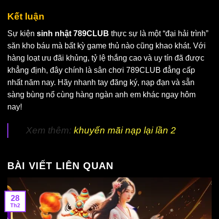
Kết luận
Sự kiện
sinh nhật 789CLUB
thực sự là một “đại hải trình”
săn kho báu mà bất kỳ game thủ nào cũng khao khát. Với
hàng loạt ưu đãi khủng, tỷ lệ thắng cao và uy tín đã được
khẳng định, đây chính là sân chơi 789CLUB đẳng cấp
nhất năm nay. Hãy nhanh tay đăng ký, nạp đạn và sẵn
sàng bùng nổ cùng hàng ngàn anh em khác ngay hôm
nay!
Xem thêm:
khuyến mãi nạp lại lần 2
BÀI VIẾT LIÊN QUAN
28
Th2