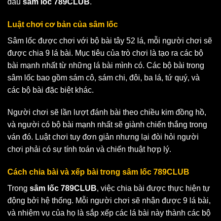
đấu
sâm lốc 789CLUB
.
Luật chơi cơ bản của sâm lốc
Sâm lốc được chơi với bộ bài tây 52 lá, mỗi người chơi sẽ
được chia 9 lá bài. Mục tiêu của trò chơi là tạo ra các bộ
bài mạnh nhất từ những lá bài mình có. Các bộ bài trong
sâm lốc bao gồm sám cô, sám chi, đôi, ba lá, tứ quý, và
các bộ bài đặc biệt khác.
Người chơi sẽ lần lượt đánh bài theo chiều kim đồng hồ,
và người có bộ bài mạnh nhất sẽ giành chiến thắng trong
ván đó. Luật chơi tuy đơn giản nhưng lại đòi hỏi người
chơi phải có sự tính toán và chiến thuật hợp lý.
Cách chia bài và xếp bài trong sâm lốc 789CLUB
Trong
sâm lốc 789CLUB
, việc chia bài được thực hiện tự
động bởi hệ thống. Mỗi người chơi sẽ nhận được 9 lá bài,
và nhiệm vụ của họ là sắp xếp các lá bài này thành các bộ