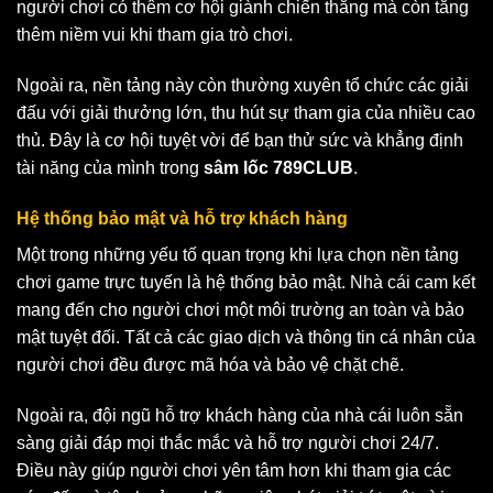
người chơi có thêm cơ hội giành chiến thắng mà còn tăng
thêm niềm vui khi tham gia trò chơi.
Ngoài ra, nền tảng này còn thường xuyên tổ chức các giải
đấu với giải thưởng lớn, thu hút sự tham gia của nhiều cao
thủ. Đây là cơ hội tuyệt vời để bạn thử sức và khẳng định
tài năng của mình trong
sâm lốc 789CLUB
.
Hệ thống bảo mật và hỗ trợ khách hàng
Một trong những yếu tố quan trọng khi lựa chọn nền tảng
chơi game trực tuyến là hệ thống bảo mật. Nhà cái cam kết
mang đến cho người chơi một môi trường an toàn và bảo
mật tuyệt đối. Tất cả các giao dịch và thông tin cá nhân của
người chơi đều được mã hóa và bảo vệ chặt chẽ.
Ngoài ra, đội ngũ hỗ trợ khách hàng của nhà cái luôn sẵn
sàng giải đáp mọi thắc mắc và hỗ trợ người chơi 24/7.
Điều này giúp người chơi yên tâm hơn khi tham gia các