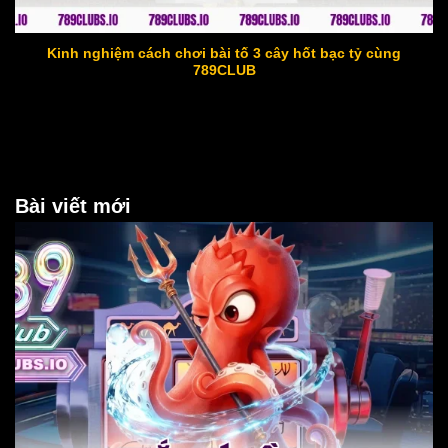
Kinh nghiệm cách chơi bài tố 3 cây hốt bạc tỷ cùng
789CLUB
Bài viết mới