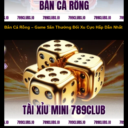
bắn cá rồng
Bắn Cá Rồng – Game Săn Thưởng Đổi Xu Cực Hấp Dẫn Nhất
Tài Xỉu Mini 789CLUB