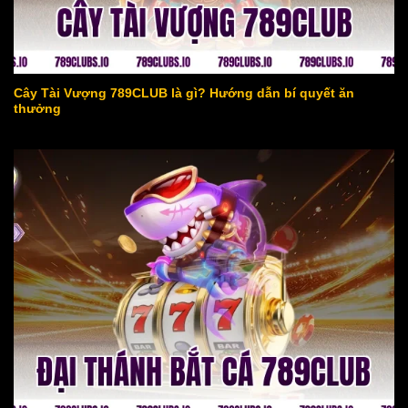
cây tài vượng 789club
Cây Tài Vượng 789CLUB là gì? Hướng dẫn bí quyết ăn
thưởng
đại thánh bắt cá 789club