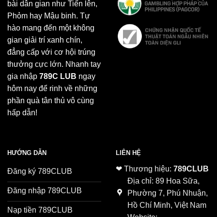
bài dân gian như Tiến lên,
Phỏm hay Mậu binh. Tự
hào mang đến một không
gian giải trí xanh chín,
đẳng cấp với cơ hội trúng
thưởng cực lớn. Nhanh tay
gia nhập
789C LUB
ngay
hôm nay để rinh về những
phần quà tân thủ vô cùng
hấp dẫn!
HƯỚNG DẪN
LIÊN HỆ
❤ Thương hiệu:
789CLUB
Đăng ký 789CLUB
Địa chỉ: 89 Hoa Sữa,
Đăng nhập 789CLUB
Phường 7, Phú Nhuận,
Hồ Chí Minh, Việt Nam
Nạp tiền 789CLUB