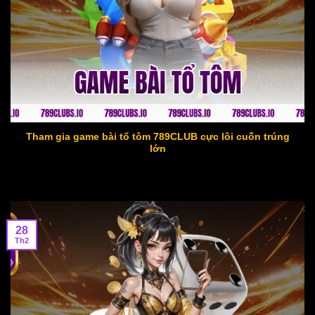
game bài tổ tôm
Tham gia game bài tổ tôm 789CLUB cực lôi cuốn trúng
lớn
28
Th2