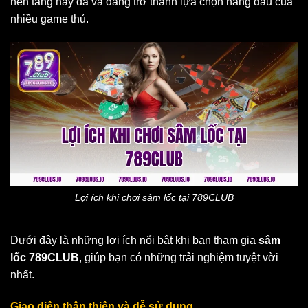
nền tảng này đã và đang trở thành lựa chọn hàng đầu của
nhiều game thủ.
Lợi ích khi chơi sâm lốc tại 789CLUB
Dưới đây là những lợi ích nổi bật khi bạn tham gia
sâm
lốc 789CLUB
, giúp bạn có những trải nghiệm tuyệt vời
nhất.
Giao diện thân thiện và dễ sử dụng