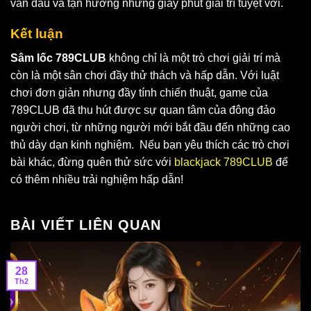
ván đấu và tận hưởng những giây phút giải trí tuyệt vời.
Kết luận
Sâm lốc 789CLUB
không chỉ là một trò chơi giải trí mà
còn là một sân chơi đầy thử thách và hấp dẫn. Với luật
chơi đơn giản nhưng đầy tính chiến thuật, game của
789CLUB đã thu hút được sự quan tâm của đông đảo
người chơi, từ những người mới bắt đầu đến những cao
thủ dày dạn kinh nghiệm. Nếu bạn yêu thích các trò chơi
bài khác, đừng quên thử sức với
blackjack 789CLUB
để
có thêm nhiều trải nghiệm hấp dẫn!
BÀI VIẾT LIÊN QUAN
28
Th2