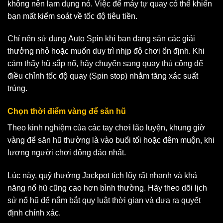
không nên lạm dụng nó. Việc để máy tự quay có thể khiến
bạn mất kiểm soát về tốc độ tiêu tiền.
Chỉ nên sử dụng Auto Spin khi bạn đang săn các giải
thưởng nhỏ hoặc muốn duy trì nhịp độ chơi ổn định. Khi
cảm thấy hũ sắp nổ, hãy chuyển sang quay thủ công để
điều chỉnh tốc độ quay (Spin stop) nhằm tăng xác suất
trúng.
Chọn thời điểm vàng để săn hũ
Theo kinh nghiệm của các tay chơi lão luyện, khung giờ
vàng để săn hũ thường là vào buổi tối hoặc đêm muộn, khi
lượng người chơi đông đảo nhất.
Lúc này, quỹ thưởng Jackpot tích lũy rất nhanh và khả
năng nổ hũ cũng cao hơn bình thường. Hãy theo dõi lịch
sử nổ hũ để nắm bắt quy luật thời gian và đưa ra quyết
định chính xác.