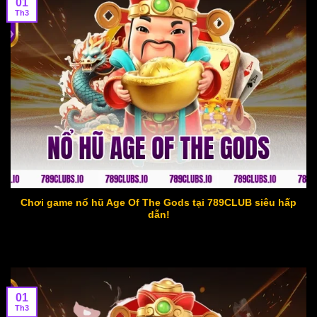
01
Th3
nổ hũ age of the gods
Chơi game nổ hũ Age Of The Gods tại 789CLUB siêu hấp
dẫn!
01
Th3