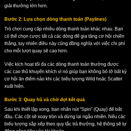
giải thưởng lớn hơn.
Bước 2: Lựa chọn dòng thanh toán (Paylines)
Trò chơi cung cấp nhiều dòng thanh toán khác nhau. Bạn
có thể chọn cược tất cả các dòng để gia tăng cơ hội chiến
thắng, tuy nhiên điều này cũng đồng nghĩa với việc chi phí
cho mỗi lượt quay sẽ cao hơn.
Việc kích hoạt tối đa các dòng thanh toán thường được
các cao thủ khuyến khích vì nó giúp bạn không bỏ lỡ bất kỳ
cơ hội ăn điểm nào khi các biểu tượng Wild hoặc Scatter
xuất hiện.
Bước 3: Quay hũ và chờ đợi kết quả
Sau khi thiết lập xong, bạn nhấn nút “Spin” (Quay) để bắt
đầu. Các cột sẽ xoay tròn và dừng lại ngẫu nhiên. Nếu các
biểu tượng sắp xếp theo quy tắc trả thưởng, hệ thống sẽ tự