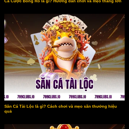
Cá Cược Bóng Rổ là gì? Hướng dẫn chơi và mẹo thắng lớn
săn cá tài lộc
Săn Cá Tài Lộc là gì? Cách chơi và mẹo săn thưởng hiệu
quả