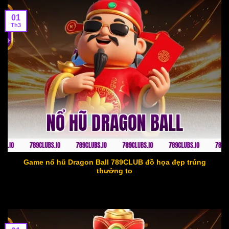
01
Th3
nổ hũ dragon ball
Game nổ hũ Dragon Ball 789CLUB đồ họa đẹp trúng
thưởng to