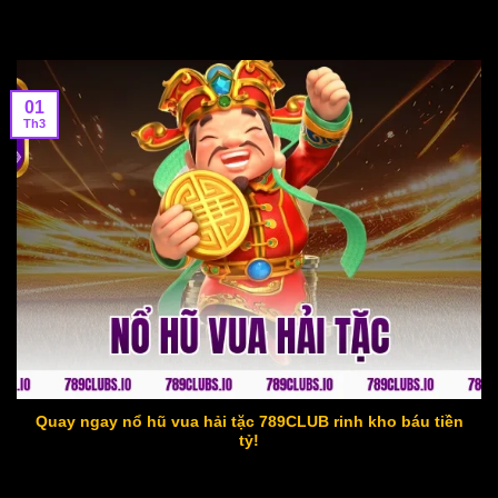
01
Th3
nổ hũ vua hải tặc
Quay ngay nổ hũ vua hải tặc 789CLUB rinh kho báu tiền
tỷ!