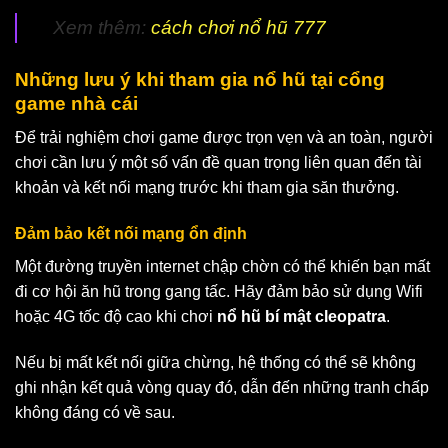
Xem thêm:
cách chơi nổ hũ 777
Những lưu ý khi tham gia nổ hũ tại cổng
game nhà cái
Để trải nghiệm chơi game được trọn vẹn và an toàn, người
chơi cần lưu ý một số vấn đề quan trọng liên quan đến tài
khoản và kết nối mạng trước khi tham gia săn thưởng.
Đảm bảo kết nối mạng ổn định
Một đường truyền internet chập chờn có thể khiến bạn mất
đi cơ hội ăn hũ trong gang tấc. Hãy đảm bảo sử dụng Wifi
hoặc 4G tốc độ cao khi chơi
nổ hũ bí mật cleopatra
.
Nếu bị mất kết nối giữa chừng, hệ thống có thể sẽ không
ghi nhận kết quả vòng quay đó, dẫn đến những tranh chấp
không đáng có về sau.