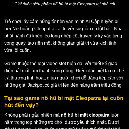
Giới thiệu siêu phẩm nổ hũ bí mật Cleopatra tại nhà cái
Trò chơi lấy cảm hứng từ nền văn minh Ai Cập huyền bí,
nơi Nữ hoàng Cleopatra cai trị với sự giàu có tột bậc. Nhà
phát hành đã khéo léo lồng ghép cốt truyện ly kỳ vào từng
vòng quay, tạo nên một không gian giải trí vừa kịch tính
vừa lôi cuốn.
Game thuộc thể loại video slot hiện đại với thiết kế giao
diện bắt mắt, âm thanh sống động. Điểm đặc biệt là cơ chế
trả thưởng linh hoạt, giúp người chơi dễ dàng tiếp cận với
những giải Jackpot có giá trị lên đến hàng trăm triệu đồng.
Tại sao game nổ hũ bí mật Cleopatra lại cuốn
hút đến vậy?
Không phải ngẫu nhiên mà
nổ hũ bí mật cleopatra
luôn
nằm trong top những trò chơi được yêu thích nhất. Dưới