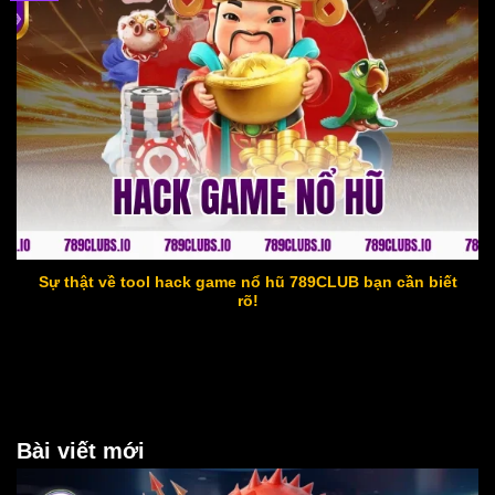
hack game nổ hũ
Sự thật về tool hack game nổ hũ 789CLUB bạn cần biết
rõ!
Bài viết mới