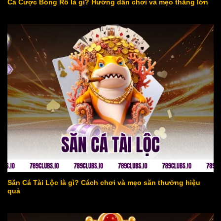
Cá Cược Bóng Rổ là gì? Hướng dẫn chơi và mẹo thắng lớn
săn cá tài lộc
Săn Cá Tài Lộc là gì? Cách chơi và mẹo săn thưởng hiệu
quả