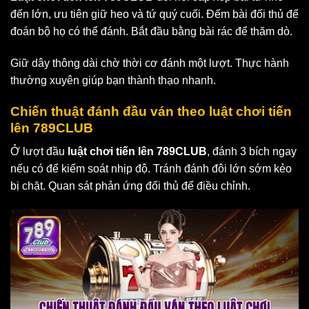
đến lớn, ưu tiên giữ heo và tứ quý cuối. Đếm bài đối thủ để
đoán bộ họ có thể đánh. Bắt đầu bằng bài rác để thăm dò.
Giữ dây thông dài chờ thời cơ đánh một lượt. Thực hành
thường xuyên giúp bạn thành thạo nhanh.
Chiến thuật đánh đầu ván theo luật chơi tiến
lên 789CLUB
Ở lượt đầu
luật chơi tiến lên 789CLUB
, đánh 3 bích ngay
nếu có để kiểm soát nhịp độ. Tránh đánh đôi lớn sớm kẻo
bị chặt. Quan sát phản ứng đối thủ để điều chỉnh.