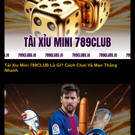
Tài Xỉu Mini 789CLUB
Tài Xỉu Mini 789CLUB Là Gì? Cách Chơi Và Mẹo Thắng
Nhanh