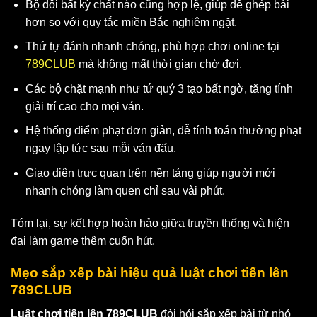
Bộ đôi bất kỳ chất nào cũng hợp lệ, giúp dễ ghép bài
hơn so với quy tắc miền Bắc nghiêm ngặt.
Thứ tự đánh nhanh chóng, phù hợp chơi online tại
789CLUB
mà không mất thời gian chờ đợi.
Các bộ chặt mạnh như tứ quý 3 tạo bất ngờ, tăng tính
giải trí cao cho mọi ván.
Hệ thống điểm phạt đơn giản, dễ tính toán thưởng phạt
ngay lập tức sau mỗi ván đấu.
Giao diện trực quan trên nền tảng giúp người mới
nhanh chóng làm quen chỉ sau vài phút.
Tóm lại, sự kết hợp hoàn hảo giữa truyền thống và hiện
đại làm game thêm cuốn hút.
Mẹo sắp xếp bài hiệu quả luật chơi tiến lên
789CLUB
Luật chơi tiến lên 789CLUB
đòi hỏi sắp xếp bài từ nhỏ