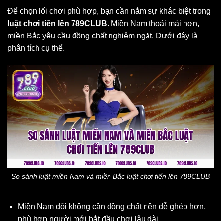
Để chọn lối chơi phù hợp, bạn cần nắm sự khác biệt trong
luật chơi tiến lên 789CLUB
. Miền Nam thoải mái hơn,
miền Bắc yêu cầu đồng chất nghiêm ngặt. Dưới đây là
phân tích cụ thể.
So sánh luật miền Nam và miền Bắc luật chơi tiến lên 789CLUB
Miền Nam đôi không cần đồng chất nên dễ ghép hơn,
phù hợp người mới bắt đầu chơi lâu dài.