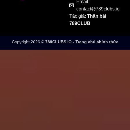
Email:
contact@789clubs.io
Tác giả:
Thần bài
789CLUB
Copyright 2026 ©
789CLUBS.IO - Trang chủ chính thức