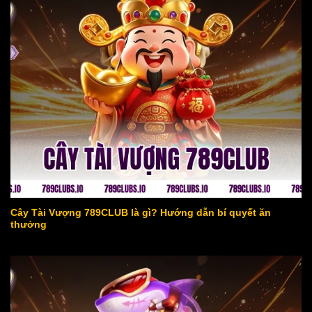
cây tài vượng 789club
Cây Tài Vượng 789CLUB là gì? Hướng dẫn bí quyết ăn
thưởng