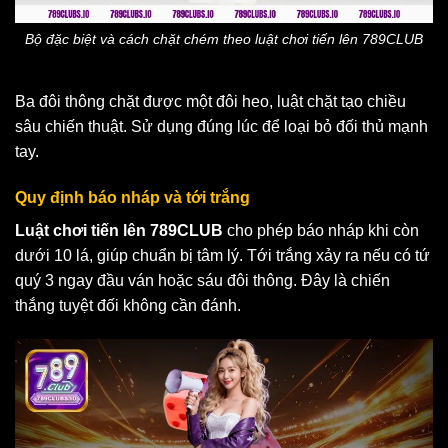
Bộ đặc biệt và cách chặt chém theo luật chơi tiến lên 789CLUB
Ba đôi thông chặt được một đôi heo, luật chặt tạo chiều
sâu chiến thuật. Sử dụng đúng lúc để loại bỏ đối thủ mạnh
tay.
Quy định báo nháp và tới trắng
Luật chơi tiến lên 789CLUB
cho phép báo nháp khi còn
dưới 10 lá, giúp chuẩn bị tâm lý. Tới trắng xảy ra nếu có tứ
quý 3 ngay đầu ván hoặc sáu đôi thông. Đây là chiến
thắng tuyệt đối không cần đánh.