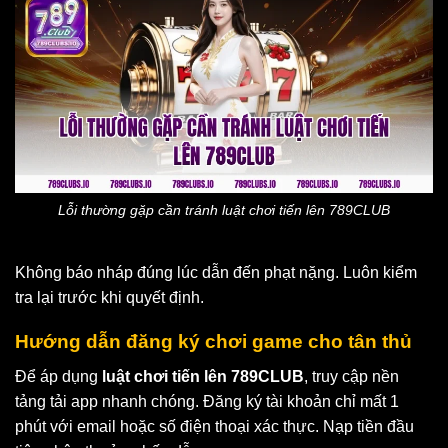
Lỗi thường gặp cần tránh luật chơi tiến lên 789CLUB
Không báo nháp đúng lúc dẫn đến phạt nặng. Luôn kiểm
tra lại trước khi quyết định.
Hướng dẫn đăng ký chơi game cho tân thủ
Để áp dụng
luật chơi tiến lên 789CLUB
, truy cập nền
tảng tải app nhanh chóng. Đăng ký tài khoản chỉ mất 1
phút với email hoặc số điện thoại xác thực. Nạp tiền đầu