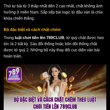
Thứ tự bài từ 3 thấp nhất đến 2 cao nhất, chất không ảnh
hưởng ở miền Nam. Sắp xếp bài logic từ đầu ván là chìa
khóa chiến thắng.
Bộ đặc biệt và cách chặt chém
Trong
luật chơi tiến lên 789CLUB
, tứ quý chặt được heo
tức lá 2 bất kỳ. Sáu đôi thông hoặc bốn đôi thông chặt
được tứ quý 2. Những bộ này thay đổi cục diện ván bài
hoàn toàn.