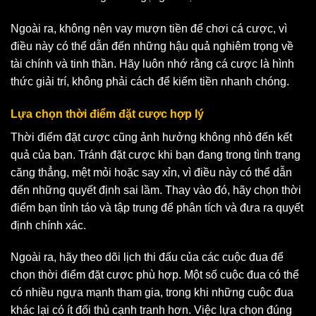
Ngoài ra, không nên vay mượn tiền để chơi cá cược, vì
điều này có thể dẫn đến những hậu quả nghiêm trọng về
tài chính và tinh thần. Hãy luôn nhớ rằng cá cược là hình
thức giải trí, không phải cách để kiếm tiền nhanh chóng.
Lựa chọn thời điểm đặt cược hợp lý
Thời điểm đặt cược cũng ảnh hưởng không nhỏ đến kết
quả của bạn. Tránh đặt cược khi bạn đang trong tình trạng
căng thẳng, mệt mỏi hoặc say xỉn, vì điều này có thể dẫn
đến những quyết định sai lầm. Thay vào đó, hãy chọn thời
điểm bạn tỉnh táo và tập trung để phân tích và đưa ra quyết
định chính xác.
Ngoài ra, hãy theo dõi lịch thi đấu của các cuộc đua để
chọn thời điểm đặt cược phù hợp. Một số cuộc đua có thể
có nhiều ngựa mạnh tham gia, trong khi những cuộc đua
khác lại có ít đối thủ cạnh tranh hơn. Việc lựa chọn đúng