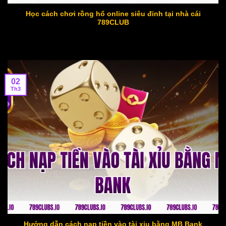
Học cách chơi rồng hổ online siêu đỉnh tại nhà cái
789CLUB
02
Th3
cách nạp tiền vào tài xỉu bằng mb bank
Hướng dẫn cách nạp tiền vào tài xỉu bằng MB Bank