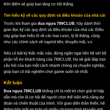
thời điểm sẽ giúp bạn tăng cơ hội thắng.
Tìm hiểu kỹ về các quy định và điều khoản của nhà cái
Trước khi tham gia
đua ngựa 789CLUB
, hãy dành thời
gian đọc kỹ các quy định và điều khoản của nhà cái. Điều
này giúp bạn hiểu rõ về các loại cược, tỷ lệ thắng, cũng
như các chính sách về nạp/rút tiền, khuyến mãi, v.v.
Nếu có bất kỳ thắc mắc nào, đừng ngần ngại liên hệ với bộ
phận hỗ trợ khách hàng của 789CLUB. Họ sẽ giải đáp mọi
câu hỏi của bạn một cách nhanh chóng và chuyên nghiệp,
giúp bạn có trải nghiệm chơi game suôn sẻ nhất.
Kết luận
Đua ngựa 789CLUB
không chỉ là một trò chơi giải trí hấp
dẫn mà còn là cơ hội để người chơi thể hiện khả năng dự
đoán và chiến thuật của mình. Với giao diện thân thiện, hệ
thống bảo mật an toàn và nhiều chương trình khuyến mãi