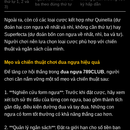
thứ tự 1, 2 và
ba theo đúng thứ tự
kỳ hấp dẫn
3)
Ngoài ra, còn có các loại cược kết hợp như Quinella (dự
đoán hai con ngựa về nhất và nhì, không cần thứ tự) hay
Superfecta (dự đoán bốn con ngựa về nhất, nhì, ba và tư).
Người chơi nên lựa chọn loại cược phù hợp với chiến
thuật và ngân sách của mình.
Mẹo và chiến thuật chơi đua ngựa hiệu quả
Để tăng cơ hội thắng trong
đua ngựa 789CLUB
, người
chơi cần nắm vững một số mẹo và chiến thuật sau:
1. **Nghiên cứu form ngựa**: Trước khi đặt cược, hãy xem
xét lịch sử thi đấu của từng con ngựa, bao gồm thành tích
gần đây, điều kiện đường đua và tay đua. Những con
ngựa có form tốt thường có khả năng thắng cao hơn.
2. **Quản lý ngân sách**: Đặt ra giới hạn cho số tiền bạn