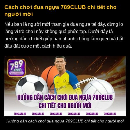
Cách chơi đua ngựa 789CLUB chi tiết cho
người mới
Nếu bạn là người mới tham gia đua ngựa tại đây, đừng lo
lắng vì trò chơi này không quá phức tạp. Dưới đây là
hướng dẫn chi tiết giúp bạn nhanh chóng làm quen và bắt
đầu đặt cược một cách hiệu quả.
Hướng dẫn cách chơi đua ngựa 789CLUB chi tiết cho người mới