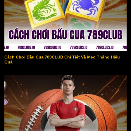
cách chơi bầu cua 789club
Cách Chơi Bầu Cua 789CLUB Chi Tiết Và Mẹo Thắng Hiệu
Quả