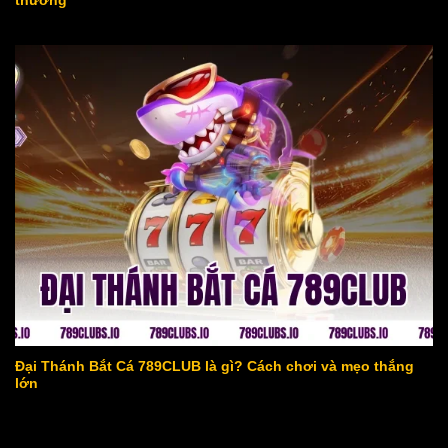
thưởng
đại thánh bắt cá 789club
Đại Thánh Bắt Cá 789CLUB là gì? Cách chơi và mẹo thắng
lớn