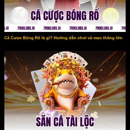
cá cược bóng rổ
Cá Cược Bóng Rổ là gì? Hướng dẫn chơi và mẹo thắng lớn
săn cá tài lộc