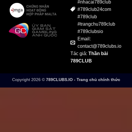
#nhacai789club
#789club24com
#789club
#trangchu789club
#789clubsio
Email:
contact@789clubs.io
Tác giả:
Thần bài
789CLUB
Copyright 2026 ©
789CLUBS.IO - Trang chủ chính thức