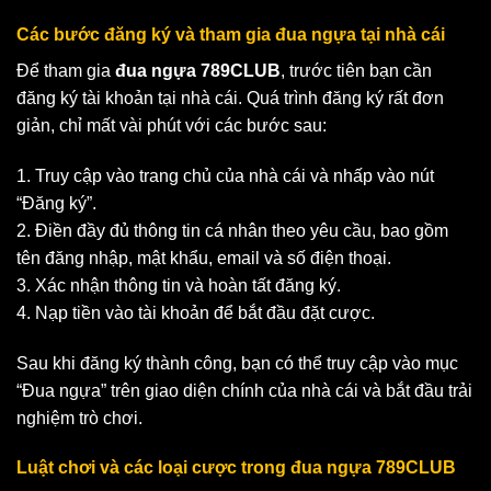
Các bước đăng ký và tham gia đua ngựa tại nhà cái
Để tham gia
đua ngựa 789CLUB
, trước tiên bạn cần
đăng ký tài khoản tại nhà cái. Quá trình đăng ký rất đơn
giản, chỉ mất vài phút với các bước sau:
1. Truy cập vào trang chủ của nhà cái và nhấp vào nút
“Đăng ký”.
2. Điền đầy đủ thông tin cá nhân theo yêu cầu, bao gồm
tên đăng nhập, mật khẩu, email và số điện thoại.
3. Xác nhận thông tin và hoàn tất đăng ký.
4. Nạp tiền vào tài khoản để bắt đầu đặt cược.
Sau khi đăng ký thành công, bạn có thể truy cập vào mục
“Đua ngựa” trên giao diện chính của nhà cái và bắt đầu trải
nghiệm trò chơi.
Luật chơi và các loại cược trong đua ngựa 789CLUB