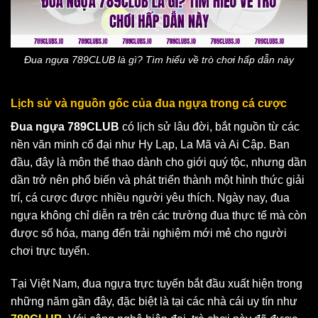
Đua ngựa 789CLUB là gì? Tìm hiểu về trò chơi hấp dẫn này
Lịch sử và nguồn gốc của đua ngựa trong cá cược
Đua ngựa 789CLUB
có lịch sử lâu đời, bắt nguồn từ các
nền văn minh cổ đại như Hy Lạp, La Mã và Ai Cập. Ban
đầu, đây là môn thể thao dành cho giới quý tộc, nhưng dần
dần trở nên phổ biến và phát triển thành một hình thức giải
trí, cá cược được nhiều người yêu thích. Ngày nay, đua
ngựa không chỉ diễn ra trên các trường đua thực tế mà còn
được số hóa, mang đến trải nghiệm mới mẻ cho người
chơi trực tuyến.
Tại Việt Nam, đua ngựa trực tuyến bắt đầu xuất hiện trong
những năm gần đây, đặc biệt là tại các nhà cái uy tín như