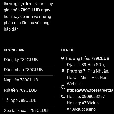
thưởng cực lớn. Nhanh tay
gia nhập
789C LUB
ngay
hôm nay để rinh về những
phần quà tân thủ vô cùng
hấp dẫn!
HƯỚNG DẪN
LIÊN HỆ
❤ Thương hiệu:
789CLUB
Đăng ký 789CLUB
Địa chỉ: 89 Hoa Sữa,
Đăng nhập 789CLUB
Phường 7, Phú Nhuận,
Hồ Chí Minh, Việt Nam
Nạp tiền 789CLUB
Website:
Rút tiền 789CLUB
https://www.forestreetga
Hotline:
0909058297
Tải app 789CLUB
Hastag: #789club
#789clubcasino
Xóa tài khoản 789CLUB