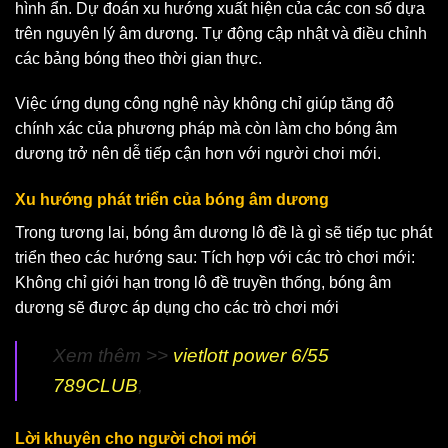
hình ẩn. Dự đoán xu hướng xuất hiện của các con số dựa
trên nguyên lý âm dương. Tự động cập nhật và điều chỉnh
các bảng bóng theo thời gian thực.
Việc ứng dụng công nghệ này không chỉ giúp tăng độ
chính xác của phương pháp mà còn làm cho bóng âm
dương trở nên dễ tiếp cận hơn với người chơi mới.
Xu hướng phát triển của bóng âm dương
Trong tương lai, bóng âm dương lô đề là gì sẽ tiếp tục phát
triển theo các hướng sau: Tích hợp với các trò chơi mới:
Không chỉ giới hạn trong lô đề truyền thống, bóng âm
dương sẽ được áp dụng cho các trò chơi mới
Xem thêm >>
vietlott power 6/55
789CLUB
,
Lời khuyên cho người chơi mới