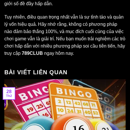
giới số đề đầy hấp dẫn.
Tuy nhiên, điều quan trọng nhất vẫn là sự tỉnh táo và quản
lý vốn hiệu quả. Hãy nhớ rằng, không có phương pháp
nào đảm bảo thắng 100%, và mục đích cuối cùng của việc
chơi game vẫn là giải trí. Nếu bạn muốn trải nghiệm các trò
chơi hấp dẫn với nhiều phương pháp soi cầu tiên tiến, hãy
truy cập
789CLUB
ngay hôm nay.
BÀI VIẾT LIÊN QUAN
28
Th2