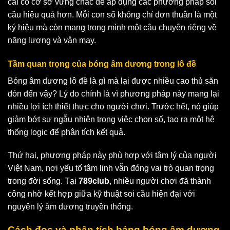
cái có cơ sở vững chắc để áp dụng các phương pháp soi
cầu hiệu quả hơn. Mỗi con số không chỉ đơn thuần là một
ký hiệu mà còn mang trong mình một câu chuyện riêng về
năng lượng và vận may.
Tầm quan trọng của bóng âm dương trong lô đề
Bóng âm dương lô đề là gì mà lại được nhiều cao thủ săn
đón đến vậy? Lý do chính là vì phương pháp này mang lại
nhiều lợi ích thiết thực cho người chơi. Trước hết, nó giúp
giảm bớt sự ngẫu nhiên trong việc chọn số, tạo ra một hệ
thống logic để phân tích kết quả.
Thứ hai, phương pháp này phù hợp với tâm lý của người
Việt Nam, nơi yếu tố tâm linh vẫn đóng vai trò quan trọng
trong đời sống. Tại
789club
, nhiều người chơi đã thành
công nhờ kết hợp giữa kỹ thuật soi cầu hiện đại với
nguyên lý âm dương truyền thống.
Cách đọc và phân tích bảng bóng âm dương