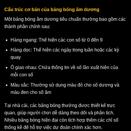
Cấu trúc cơ bản của bảng bóng âm dương
Một bảng bóng âm dương tiêu chuẩn thường bao gồm các
thành phần chính sau:
Hàng ngang: Thể hiện các con số từ 0 đến 9
Hàng dọc: Thể hiện các ngày trong tuần hoặc các kỳ
quay
Ô giao nhau: Chứa thông tin về số lần xuất hiện của
mỗi con số
Màu sắc: Thường sử dụng màu đỏ cho số dương và
màu đen cho số âm
Tại nhà cái, các bảng bóng thường được thiết kế trực
quan, giúp người chơi dễ dàng theo dõi và phân tích.
Nhiều bảng bóng hiện đại còn tích hợp thêm các chỉ số
thống kê để hỗ trợ việc dự đoán chính xác hơn.