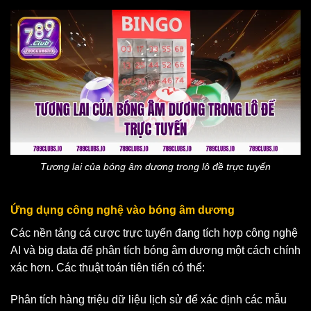
Tương lai của bóng âm dương trong lô đề trực tuyến
Ứng dụng công nghệ vào bóng âm dương
Các nền tảng cá cược trực tuyến đang tích hợp công nghệ
AI và big data để phân tích bóng âm dương một cách chính
xác hơn. Các thuật toán tiên tiến có thể:
Phân tích hàng triệu dữ liệu lịch sử để xác định các mẫu