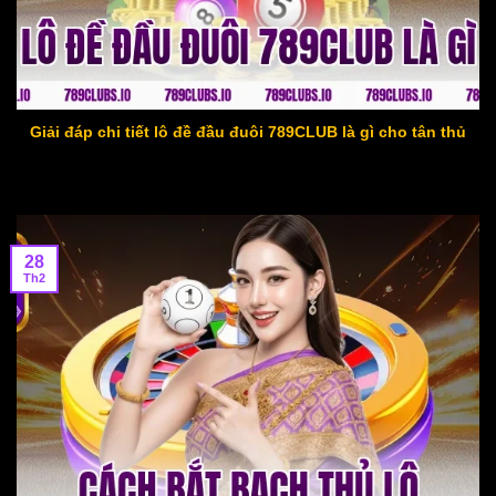
lô đề đầu đuôi 789CLUB là gì
Giải đáp chi tiết lô đề đầu đuôi 789CLUB là gì cho tân thủ
28
Th2