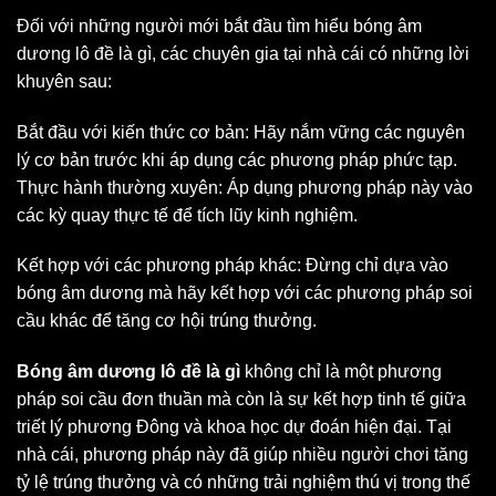
Đối với những người mới bắt đầu tìm hiểu bóng âm
dương lô đề là gì, các chuyên gia tại nhà cái có những lời
khuyên sau:
Bắt đầu với kiến thức cơ bản: Hãy nắm vững các nguyên
lý cơ bản trước khi áp dụng các phương pháp phức tạp.
Thực hành thường xuyên: Áp dụng phương pháp này vào
các kỳ quay thực tế để tích lũy kinh nghiệm.
Kết hợp với các phương pháp khác: Đừng chỉ dựa vào
bóng âm dương mà hãy kết hợp với các phương pháp soi
cầu khác để tăng cơ hội trúng thưởng.
Bóng âm dương lô đề là gì
không chỉ là một phương
pháp soi cầu đơn thuần mà còn là sự kết hợp tinh tế giữa
triết lý phương Đông và khoa học dự đoán hiện đại. Tại
nhà cái, phương pháp này đã giúp nhiều người chơi tăng
tỷ lệ trúng thưởng và có những trải nghiệm thú vị trong thế