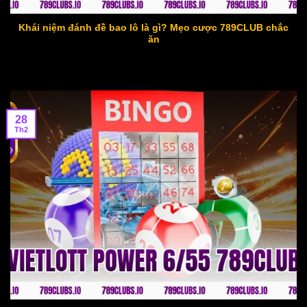
Khái niệm đánh đề bao lô là gì? Mẹo cược 789CLUB chắc
ăn
28
Th2
vietlott power 6/55 789CLUB