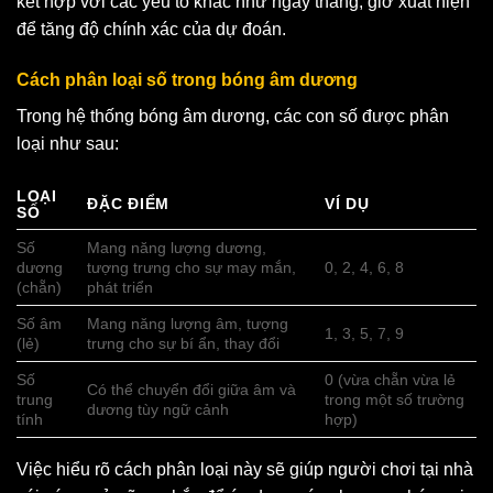
kết hợp với các yếu tố khác như ngày tháng, giờ xuất hiện
để tăng độ chính xác của dự đoán.
Cách phân loại số trong bóng âm dương
Trong hệ thống bóng âm dương, các con số được phân
loại như sau:
LOẠI
ĐẶC ĐIỂM
VÍ DỤ
SỐ
Số
Mang năng lượng dương,
dương
tượng trưng cho sự may mắn,
0, 2, 4, 6, 8
(chẵn)
phát triển
Số âm
Mang năng lượng âm, tượng
1, 3, 5, 7, 9
(lẻ)
trưng cho sự bí ẩn, thay đổi
Số
0 (vừa chẵn vừa lẻ
Có thể chuyển đổi giữa âm và
trung
trong một số trường
dương tùy ngữ cảnh
tính
hợp)
Việc hiểu rõ cách phân loại này sẽ giúp người chơi tại nhà