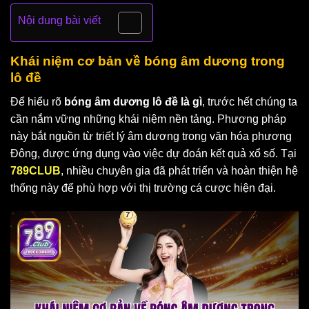
Nội dung bài viết
Khái niệm cơ bản về bóng âm dương trong
lô đề
Để hiểu rõ
bóng âm dương lô đề là gì
, trước hết chúng ta
cần nắm vững những khái niệm nền tảng. Phương pháp
này bắt nguồn từ triết lý âm dương trong văn hóa phương
Đông, được ứng dụng vào việc dự đoán kết quả xổ số. Tại
789CLUB
, nhiều chuyên gia đã phát triển và hoàn thiện hệ
thống này để phù hợp với thị trường cá cược hiện đại.