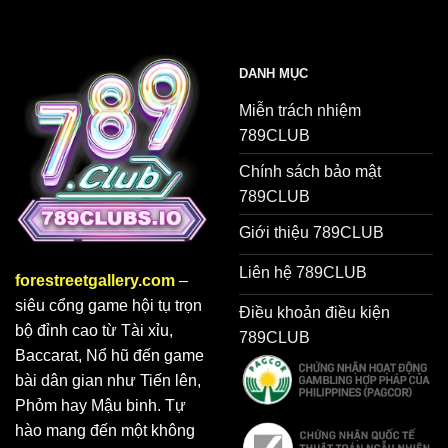
DANH MỤC
Miễn trách nhiệm
789CLUB
Chính sách bảo mật
789CLUB
Giới thiệu 789CLUB
Liên hệ 789CLUB
forestreetgallery.com
–
siêu cổng game hội tụ trọn
Điều khoản điều kiện
bộ đỉnh cao từ Tài xỉu,
789CLUB
Baccarat, Nổ hũ đến game
bài dân gian như Tiến lên,
Phỏm hay Mậu binh. Tự
hào mang đến một không