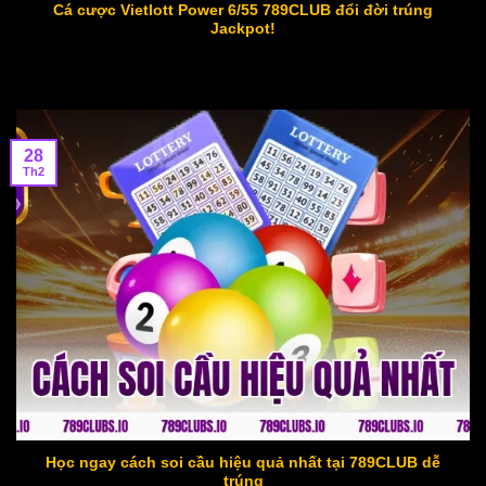
Cá cược Vietlott Power 6/55 789CLUB đổi đời trúng
Jackpot!
28
Th2
cách soi cầu hiệu quả nhất
Học ngay cách soi cầu hiệu quả nhất tại 789CLUB dễ
trúng