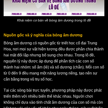
Khái niệm cơ bản về bóng âm dương trong lô đề
Nguồn gốc và ý nghĩa của bóng âm dương
Bóng âm dương có nguồn gốc từ triết học cổ đại Trung
Hoa, nơi mọi sự vật hiện tượng đều được phân chia thành
hai mặt đối lập nhưng bổ sung cho nhau. Trong lô đề,
nguyên lý này được áp dụng để phân tích các con số
thành hai nhóm: số âm (lẻ) và số dương (chẵn). Mỗi con số
từ 0 đến 9 đều mang một năng lượng riêng, tạo nên sự
cân bằng trong vũ trụ số học.
Tại các sòng bài trực tuyến, phương pháp này được phát
triển thêm với nhiều biến thể khác nhau. Người chơi
không chỉ dựa vào tính chất âm dương của con số mà còn