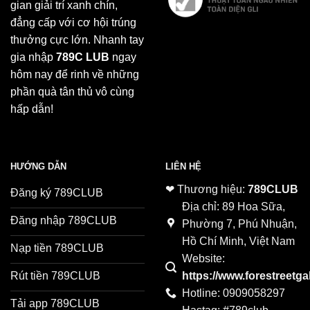
gian giải trí xanh chín,
đẳng cấp với cơ hội trúng
thưởng cực lớn. Nhanh tay
gia nhập
789C LUB
ngay
hôm nay để rinh về những
phần quà tân thủ vô cùng
hấp dẫn!
HƯỚNG DẪN
LIÊN HỆ
❤ Thương hiệu:
789CLUB
Đăng ký 789CLUB
Địa chỉ: 89 Hoa Sữa,
Đăng nhập 789CLUB
Phường 7, Phú Nhuận,
Hồ Chí Minh, Việt Nam
Nạp tiền 789CLUB
Website:
Rút tiền 789CLUB
https://www.forestreetga
Hotline:
0909058297
Tải app 789CLUB