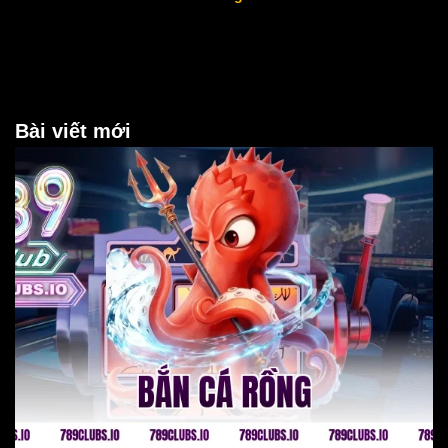
Bài viết mới
bắn cá rồng