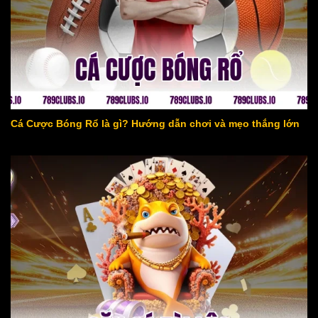
cá cược bóng rổ
Cá Cược Bóng Rổ là gì? Hướng dẫn chơi và mẹo thắng lớn