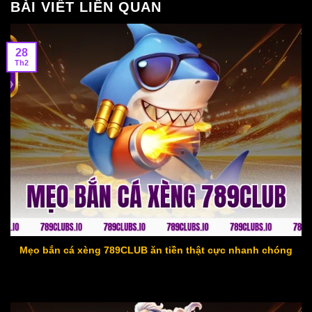
BÀI VIẾT LIÊN QUAN
28
Th2
mẹo bắn cá xèng 789club
Mẹo bắn cá xèng 789CLUB ăn tiền thật cực nhanh chóng