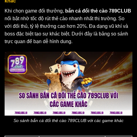
khác
Khi chọn game đổi thưởng,
bắn cá đổi thẻ cào 789CLUB
nổi bật nhờ tốc độ rút thẻ cào nhanh nhất thị trường. So
với đối thủ, tỷ lệ thưởng cao hơn 20%. Đa dạng vũ khí và
boss đặc biệt tạo sự khác biệt. Dưới đây là bảng so sánh
trực quan để bạn dễ hình dung.
So sánh bắn cá đổi thẻ cào 789CLUB với các game khác