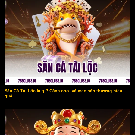
săn cá tài lộc
Săn Cá Tài Lộc là gì? Cách chơi và mẹo săn thưởng hiệu
quả