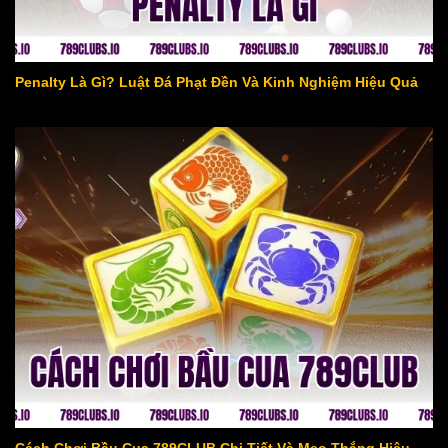
penalty là gì
Penalty Là Gì? Luật Đá Phạt Đền Và Kinh Nghiệm Hiệu Quả
cách chơi bầu cua 789club