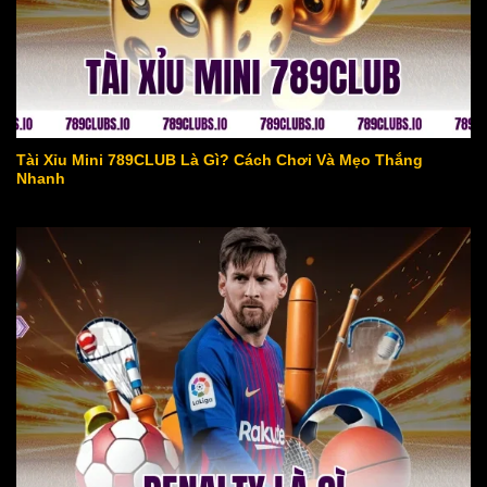
Tài Xỉu Mini 789CLUB
Tài Xỉu Mini 789CLUB Là Gì? Cách Chơi Và Mẹo Thắng
Nhanh