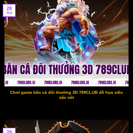
28
Th2
bắn cá đổi thưởng 3d 789club
Chơi game bắn cá đổi thưởng 3D 789CLUB đồ họa siêu
sắc nét
28