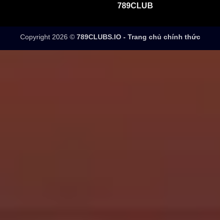
789CLUB
Copyright 2026 ©
789CLUBS.IO - Trang chủ chính thức