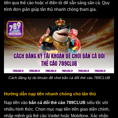
tiền qua thẻ cào hoặc ví điện tử để sẵn sàng săn cá. Quy
trình đơn giản giúp tân thủ nhanh chóng tham gia.
Cách đăng ký tài khoản để chơi bắn cá đổi thẻ cào 789CLUB
Hướng dẫn nạp tiền nhanh chóng cho tân thủ
Nạp tiền vào
bắn cá đổi thẻ cào 789CLUB
siêu tốc với
nhiều hình thức. Chọn mục nạp tiền trên giao diện chính,
nhập mệnh giá thẻ cào Viettel hoặc Mobifone. Xác nhận