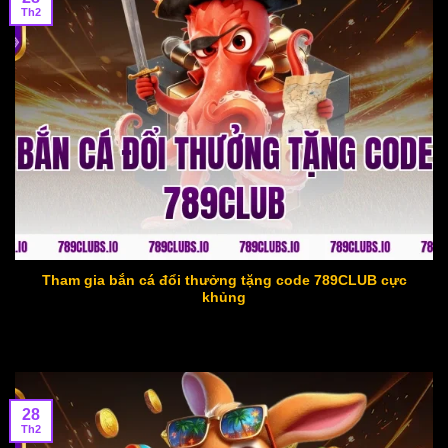
Th2
bắn cá đổi thưởng tặng code 789club
Tham gia bắn cá đổi thưởng tặng code 789CLUB cực
khủng
28
Th2