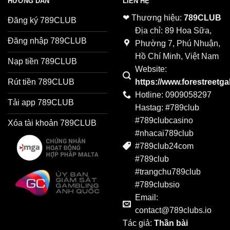
HƯỚNG DẪN
LIÊN HỆ
❤ Thương hiệu:
789CLUB
Đăng ký 789CLUB
Địa chỉ: 89 Hoa Sữa,
Đăng nhập 789CLUB
Phường 7, Phú Nhuận,
Hồ Chí Minh, Việt Nam
Nạp tiền 789CLUB
Website:
Rút tiền 789CLUB
https://www.forestreetga
Hotline:
0909058297
Tải app 789CLUB
Hastag: #789club
#789clubcasino
Xóa tài khoản 789CLUB
#nhacai789club
#789club24com
#789club
#trangchu789club
#789clubsio
Email:
contact@789clubs.io
Tác giả:
Thần bài